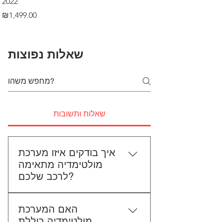
2022
Price
₪499.00
Price
₪1,499.00
שאלות נפוצות
שאלות ותשובות
איך בודקים איזו מערכת
מולטימדיה מתאימה
לרכב שלכם?
כדי לבדוק התאמה, תשלחו לנו את
האם המערכת
סוג הרכב, הדגם ושנת הייצור. אם
מולטימדיה כוללת
אפשר, צרפו גם תמונה של הרדיו