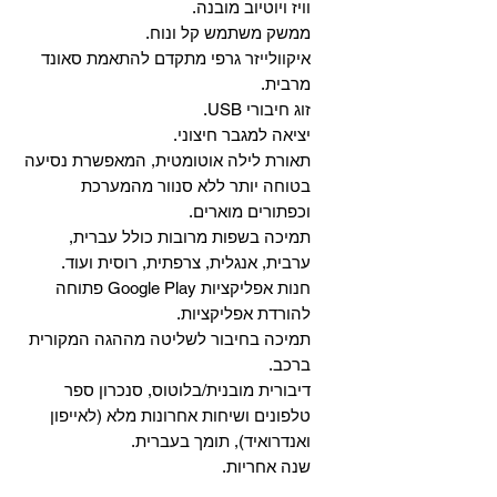
וויז ויוטיוב מובנה.
ממשק משתמש קל ונוח.
איקוולייזר גרפי מתקדם להתאמת סאונד
מרבית.
זוג חיבורי USB.
יציאה למגבר חיצוני.
תאורת לילה אוטומטית, המאפשרת נסיעה
בטוחה יותר ללא סנוור מהמערכת
וכפתורים מוארים.
תמיכה בשפות מרובות כולל עברית,
ערבית, אנגלית, צרפתית, רוסית ועוד.
‏חנות אפליקציות Google Play פתוחה
להורדת אפליקציות.
‏תמיכה בחיבור לשליטה מההגה המקורית
ברכב.
‏דיבורית מובנית/בלוטוס, ‏סנכרון ספר
טלפונים ושיחות אחרונות מלא (לאייפון
ואנדרואיד), תומך בעברית.
שנה אחריות.