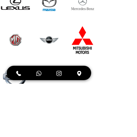
silver-
green-
3840x2160.webp
3840x2160.png
Lexus-
Mazda-
Mercedes-
symbol-
logo-
Benz-
1988-
1997-
logo-
640x287.jpg
1920x1080.png
2011-
1920x1080.png
MG-logo-
Mini-
Mitsubishi-
red-2010-
logo-
logo-
1920x1080.png
2001-
2000x2500.png
1920x1080.png
nissan-
logo-
2013-
700x700.png