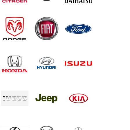
640x550.jpg
2560x1440.png
1920x1080.png
Citroen-
Dacia-
Daihatsu-
logo-
logo-
logo-
2009-
2008-
1977-
2048x2048.png
1920x1080.png
black-
1600x1084.png
Dodge-
Fiat-logo-
ford-
logo-
2006-
logo-
1990-
640x550.jpg
2017.png
640x550.jpg
honda-
Hyundai-
Isuzu-
logo-
logo-
logo-
1700x1150.png
silver-
1991-
2560x1440.png
640x106.jpg
Iveco-
Jeep-
Kia-logo-
logo-
logo-
2560x1440.png