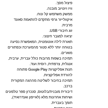
פיצול מסך.
וויז ויוטיוב מובנה.
ממשק משתמש קל ונוח.
איקוולייזר גרפי מתקדם להתאמת סאונד
מרבית.
זוג חיבורי USB.
יציאה למגבר חיצוני.
תאורת לילה אוטומטית, המאפשרת נסיעה
בטוחה יותר ללא סנוור מהמערכת וכפתורים
מוארים.
תמיכה בשפות מרובות כולל עברית, ערבית,
אנגלית, צרפתית, רוסית ועוד.
‏חנות אפליקציות Google Play פתוחה
להורדת אפליקציות.
‏תמיכה בחיבור לשליטה מההגה המקורית
ברכב.
‏דיבורית מובנית/בלוטוס, ‏סנכרון ספר טלפונים
ושיחות אחרונות מלא (לאייפון ואנדרואיד),
תומך בעברית.