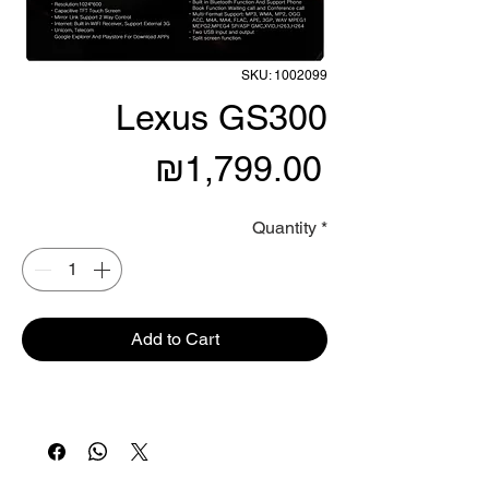
SKU: 1002099
Lexus GS300
Price
₪1,799.00
Quantity
*
Add to Cart