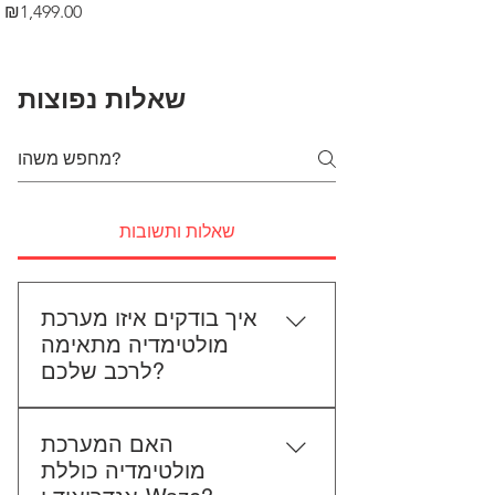
Price
₪1,499.00
שאלות נפוצות
שאלות ותשובות
איך בודקים איזו מערכת
מולטימדיה מתאימה
לרכב שלכם?
כדי לבדוק התאמה, תשלחו לנו את
האם המערכת
סוג הרכב, הדגם ושנת הייצור. אם
מולטימדיה כוללת
אפשר, צרפו גם תמונה של הרדיו