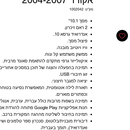
מק"ט: 1002042
מסך 10.1"
2 ראם זיכרון.
אנדרואיד גרסא 10.
פיצול מסך.
וויז ויוטיוב מובנה.
ממשק משתמש קל ונוח.
איקוולייזר גרפי מתקדם להתאמת סאונד מרבית.
תמיכה בהפעלה והצגה של תוכן במסכים אחוריים.
זוג חיבורי USB.
יציאה למגבר חיצוני.
תאורת לילה אוטומטית, המאפשרת נסיעה בטוחה 
וכפתורים מוארים.
תמיכה בשפות מרובות כולל עברית, ערבית, אנגלית
‏חנות אפליקציות Google Play פתוחה להורדת אפליקציות.
‏תמיכה בחיבור לשליטה מההגה המקורית ברכב.
‏דיבורית מובנית/בלוטוס, ‏סנכרון ספר טלפונים ושי
ואנדרואיד), תומך בעברית.