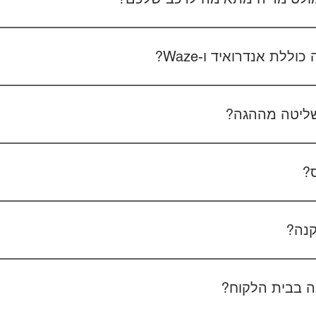
 את סוג הרכב, הדגם ושנת הייצור. אם אפשר, צרפו גם תמונה של הרד
לת אנדרואיד ו-Waze?
כל הדגמים כוללים מערכת אנדרואיד עם 
הטלפון - המערכת תומכת באנדרואיד אוטו ואפל קארפליי בחיבור חוטי/אלחוטי.
ליטה מההגה?
כן, המערכות תומכות
ס?
כן, ניתן להוסיף מצלמת רוורס בעלות של 350₪ כולל התקנה, בהתאם לסוג המצלמה.
קנה?
מצלמת דרך קדמית ואחורית 400₪, בהתאם לרכב ולמוצר.
 בבית הלקוח?