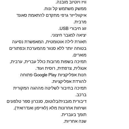
וויז ויוטיוב מובנה.
ממשק משתמש קל ונוח.
איקוולייזר גרפי מתקדם להתאמת סאונד
מרבית.
זוג חיבורי USB.
יציאה למגבר חיצוני.
תאורת לילה אוטומטית, המאפשרת נסיעה
בטוחה יותר ללא סנוור מהמערכת וכפתורים
מוארים.
תמיכה בשפות מרובות כולל עברית, ערבית,
אנגלית, צרפתית, רוסית ועוד.
‏חנות אפליקציות Google Play פתוחה
להורדת אפליקציות.
‏תמיכה בחיבור לשליטה מההגה המקורית
ברכב.
‏דיבורית מובנית/בלוטוס, ‏סנכרון ספר טלפונים
ושיחות אחרונות מלא (לאייפון ואנדרואיד),
תומך בעברית.
שנה אחריות.