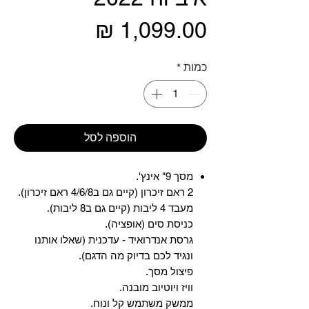
מחיר
כמות
*
הוספה לסל
מסך 9" אינץ'.
2 ראם זיכרון (קיים גם ב4/6/8 ראם זיכרון).
מעבד 4 ליבות (קיים גם ב8 ליבות).
כניסת סים (אופציה).
גרסת אנדרואיד - עדכנית (שאלו אותנו
ונגיד לכם בדיוק מה הדגם).
פיצול מסך.
וויז ויוטיוב מובנה.
ממשק משתמש קל ונוח.