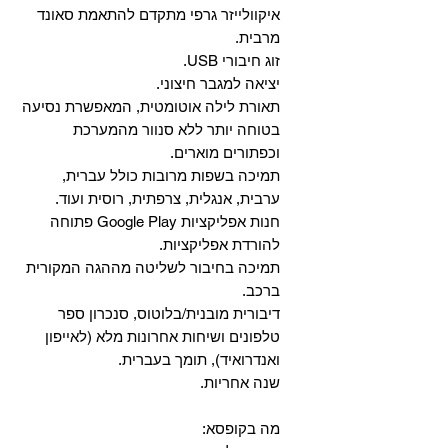
איקוולייזר גרפי מתקדם להתאמת סאונד
מרבית.
זוג חיבורי USB.
יציאה למגבר חיצוני.
תאורת לילה אוטומטית, המאפשרת נסיעה
בטוחה יותר ללא סנוור מהמערכת
וכפתורים מוארים.
תמיכה בשפות מרובות כולל עברית,
ערבית, אנגלית, צרפתית, רוסית ועוד.
‏חנות אפליקציות Google Play פתוחה
להורדת אפליקציות.
‏תמיכה בחיבור לשליטה מההגה המקורית
ברכב.
‏דיבורית מובנית/בלוטוס, ‏סנכרון ספר
טלפונים ושיחות אחרונות מלא (לאייפון
ואנדרואיד), תומך בעברית.
שנה אחריות.
מה בקופסא: