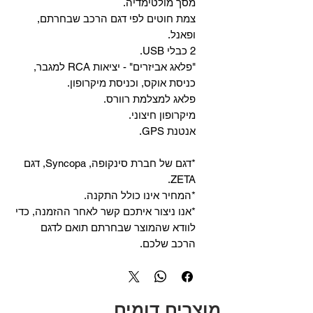
מסך מולטימדיה.
צמת חוטים לפי דגם הרכב שבחרתם,
ופאנל.
2 כבלי USB.
"פלאג אביזרים" - יציאות RCA למגבר,
כניסת אוקס, וכניסת מיקרופון.
פלאג למצלמת רוורס.
מיקרופון חיצוני.
אנטנת GPS.
*דגם של חברת סינקופה, Syncopa, דגם
ZETA.
*המחיר אינו כולל התקנה.
*אנו ניצור איתכם קשר לאחר ההזמנה, כדי
לוודא שהמוצר שבחרתם תואם לדגם
הרכב שלכם.
מוצרים דומים