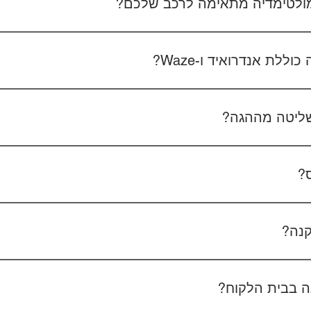
 מולטימדיה מתאימה לרכב שלכם?
 את סוג הרכב, הדגם ושנת הייצור. אם אפשר, צרפו גם תמונה של הרד
לת אנדרואיד ו-Waze?
כל הדגמים כוללים מערכת אנדרואיד עם 
הטלפון - המערכת תומכת באנדרואיד אוטו ואפל קארפליי בחיבור חוטי/אלחוטי.
ליטה מההגה?
כן, המערכות תומכות
ס?
כן, ניתן להוסיף מצלמת רוורס בעלות של 350₪ כולל התקנה, בהתאם לסוג המצלמה.
קנה?
מצלמת דרך קדמית ואחורית 400₪, בהתאם לרכב ולמוצר.
 בבית הלקוח?