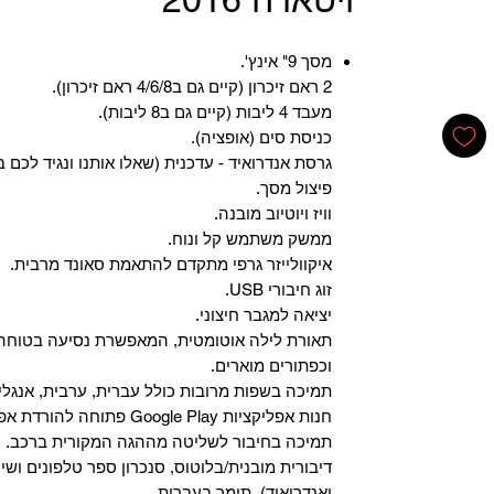
מסך 9" אינץ'.
2 ראם זיכרון (קיים גם ב4/6/8 ראם זיכרון).
מעבד 4 ליבות (קיים גם ב8 ליבות).
כניסת סים (אופציה).
גרסת אנדרואיד - עדכנית (שאלו אותנו ונגיד לכם ב
פיצול מסך.
וויז ויוטיוב מובנה.
ממשק משתמש קל ונוח.
איקוולייזר גרפי מתקדם להתאמת סאונד מרבית.
זוג חיבורי USB.
יציאה למגבר חיצוני.
תאורת לילה אוטומטית, המאפשרת נסיעה בטוחה 
וכפתורים מוארים.
תמיכה בשפות מרובות כולל עברית, ערבית, אנגלית
‏חנות אפליקציות Google Play פתוחה להורדת אפליקציות.
‏תמיכה בחיבור לשליטה מההגה המקורית ברכב.
‏דיבורית מובנית/בלוטוס, ‏סנכרון ספר טלפונים ושי
ואנדרואיד), תומך בעברית.