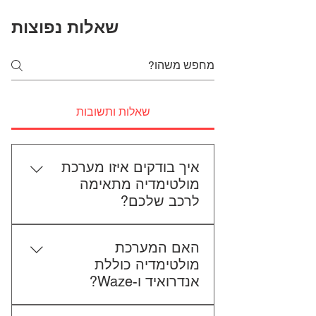
שאלות נפוצות
שאלות ותשובות
איך בודקים איזו מערכת
מולטימדיה מתאימה
לרכב שלכם?
כדי לבדוק התאמה, תשלחו לנו את
האם המערכת
סוג הרכב, הדגם ושנת הייצור. אם
מולטימדיה כוללת
אפשר, צרפו גם תמונה של הרדיו
אנדרואיד ו-Waze?
הקיים. אנחנו נבדוק יחד מה מתאים
לכם.
כל הדגמים כוללים מערכת אנדרואיד