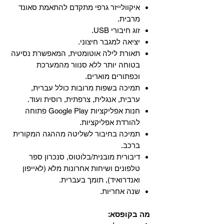
איקוולייזר גרפי מתקדם להתאמת סאונד
מרבית.
זוג חיבורי USB.
יציאה למגבר חיצוני.
תאורת לילה אוטומטית, המאפשרת נסיעה
בטוחה יותר ללא סנוור מהמערכת
וכפתורים מוארים.
תמיכה בשפות מרובות כולל עברית,
ערבית, אנגלית, צרפתית, רוסית ועוד.
‏חנות אפליקציות Google Play פתוחה
להורדת אפליקציות.
‏תמיכה בחיבור לשליטה מההגה המקורית
ברכב.
‏דיבורית מובנית/בלוטוס, ‏סנכרון ספר
טלפונים ושיחות אחרונות מלא (לאייפון
ואנדרואיד), תומך בעברית.
שנה אחריות.
מה בקופסא: