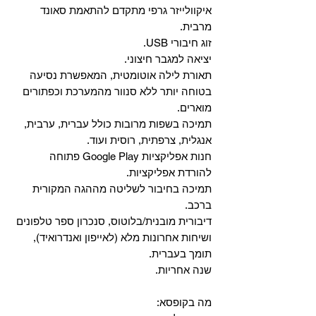
איקוולייזר גרפי מתקדם להתאמת סאונד
מרבית.
זוג חיבורי USB.
יציאה למגבר חיצוני.
תאורת לילה אוטומטית, המאפשרת נסיעה
בטוחה יותר ללא סנוור מהמערכת וכפתורים
מוארים.
תמיכה בשפות מרובות כולל עברית, ערבית,
אנגלית, צרפתית, רוסית ועוד.
‏חנות אפליקציות Google Play פתוחה
להורדת אפליקציות.
‏תמיכה בחיבור לשליטה מההגה המקורית
ברכב.
‏דיבורית מובנית/בלוטוס, ‏סנכרון ספר טלפונים
ושיחות אחרונות מלא (לאייפון ואנדרואיד),
תומך בעברית.
שנה אחריות.
מה בקופסא: