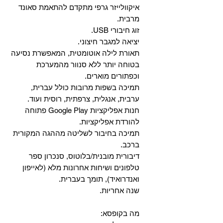
איקוולייזר גרפי מתקדם להתאמת סאונד
מרבית.
זוג חיבורי USB.
יציאה למגבר חיצוני.
תאורת לילה אוטומטית, המאפשרת נסיעה
בטוחה יותר ללא סנוור מהמערכת
וכפתורים מוארים.
תמיכה בשפות מרובות כולל עברית,
ערבית, אנגלית, צרפתית, רוסית ועוד.
‏חנות אפליקציות Google Play פתוחה
להורדת אפליקציות.
‏תמיכה בחיבור לשליטה מההגה המקורית
ברכב.
‏דיבורית מובנית/בלוטוס, ‏סנכרון ספר
טלפונים ושיחות אחרונות מלא (לאייפון
ואנדרואיד), תומך בעברית.
שנה אחריות.
מה בקופסא: