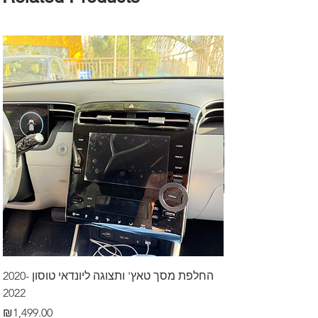
דרך לרכב בקיסריה
החלפת מסך טאץ' ותצוגה ליונדאי טוסון 2020-
2022
Price
₪499.00
Price
₪1,499.00