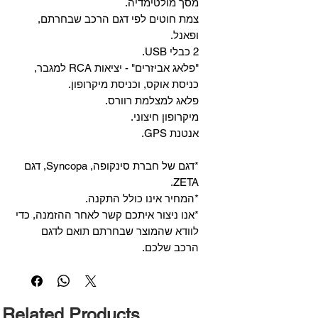
מסך מולטימדיה.
צמת חוטים לפי דגם הרכב שבחרתם,
ופאנל.
2 כבלי USB.
"פלאג אביזרים" - יציאות RCA למגבר,
כניסת אוקס, וכניסת מיקרופון.
פלאג למצלמת רוורס.
מיקרופון חיצוני.
אנטנת GPS.
*דגם של חברת סינקופה, Syncopa, דגם
ZETA.
*המחיר אינו כולל התקנה.
*אנו ניצור איתכם קשר לאחר ההזמנה, כדי
לוודא שהמוצר שבחרתם תואם לדגם
הרכב שלכם.
Related Products