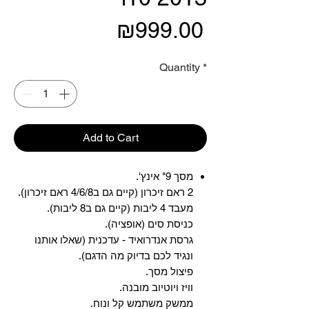
Price
₪999.00
Quantity
*
Add to Cart
מסך 9" אינץ'.
2 ראם זיכרון (קיים גם ב4/6/8 ראם זיכרון).
מעבד 4 ליבות (קיים גם ב8 ליבות).
כניסת סים (אופציה).
גרסת אנדרואיד - עדכנית (שאלו אותנו
ונגיד לכם בדיוק מה הדגם).
פיצול מסך.
וויז ויוטיוב מובנה.
ממשק משתמש קל ונוח.