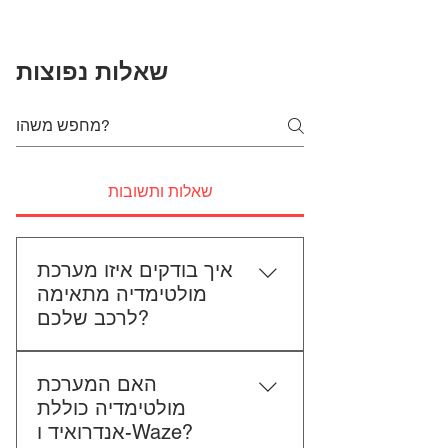
שאלות נפוצות
שאלות ותשובות
איך בודקים איזו מערכת
מולטימדיה מתאימה
לרכב שלכם?
כדי לבדוק התאמה, תשלחו לנו את
האם המערכת
סוג הרכב, הדגם ושנת הייצור. אם
מולטימדיה כוללת
אפשר, צרפו גם תמונה של הרדיו
אנדרואיד ו-Waze?
הקיים. אנחנו נבדוק יחד מה מתאים