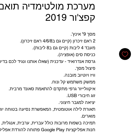
מערכת מולטימדיה תואם 
קפצ'ור 2019
מסך 9" אינץ'.
2 ראם זיכרון (קיים גם ב4/6/8 ראם זיכרון).
מעבד 4 ליבות (קיים גם ב8 ליבות).
כניסת סים (אופציה).
גרסת אנדרואיד - עדכנית (שאלו אותנו ונגיד לכם בדיו
פיצול מסך.
וויז ויוטיוב מובנה.
ממשק משתמש קל ונוח.
איקוולייזר גרפי מתקדם להתאמת סאונד מרבית.
זוג חיבורי USB.
יציאה למגבר חיצוני.
תאורת לילה אוטומטית, המאפשרת נסיעה בטוחה יות
מוארים.
תמיכה בשפות מרובות כולל עברית, ערבית, אנגלית, צ
‏חנות אפליקציות Google Play פתוחה להורדת אפליקציות.