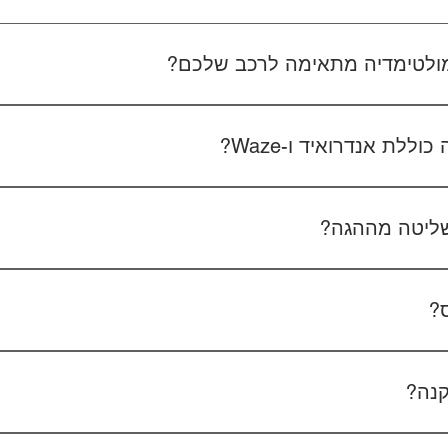
 מולטימדיה מתאימה לרכב שלכם?
 את סוג הרכב, הדגם ושנת הייצור. אם אפשר, צרפו גם תמונה של הרד
לת אנדרואיד ו-Waze?
כל הדגמים כוללים מערכת אנדרואיד עם 
הטלפון - המערכת תומכת באנדרואיד אוטו ואפל קארפליי בחיבור חוטי/אלחוטי.
ליטה מההגה?
כן, המערכות תומכות
ס?
כן, ניתן להוסיף מצלמת רוורס בעלות של 350₪ כולל התקנה, בהתאם לסוג המצלמה.
קנה?