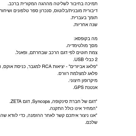
‏תמיכה בחיבור לשליטה מההגה המקורית ברכב.
‏דיבורית מובנית/בלוטוס, ‏סנכרון ספר טלפונים ושיחות
תומך בעברית.
שנה אחריות.
מה בקופסא:
מסך מולטימדיה.
צמת חוטים לפי דגם הרכב שבחרתם, ופאנל.
2 כבלי USB.
"פלאג אביזרים" - יציאות RCA למגבר, כניסת אוקס, וכניסת מיקרופון.
פלאג למצלמת רוורס.
מיקרופון חיצוני.
אנטנת GPS.
*דגם של חברת סינקופה, Syncopa, דגם ZETA.
*המחיר אינו כולל התקנה.
*אנו ניצור איתכם קשר לאחר ההזמנה, כדי לוודא ש
שלכם.