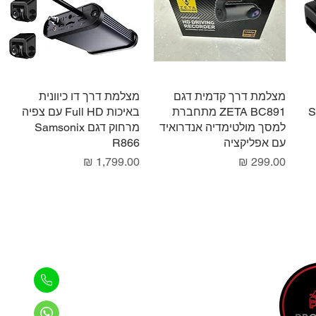
תצוגה מהירה
מצלמת דרך קדמית דגם
תצוגה מהירה
מצלמת דרך דו כיוונית
Sam
ZETA BC891 מתחברת
באיכות Full HD עם צפיה
למסך מולטימדיה אנדרואיד
מרחוק דגם Samsonix
עם אפליקציה
R866
מחיר
מחיר
0451
sApp