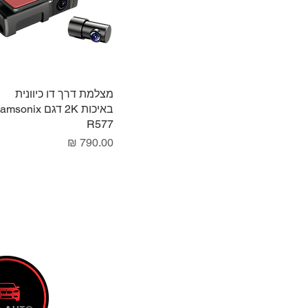
תצוגה מהירה
מצלמת דרך דו כיוונית
באיכות 2K דגם sonix
R577
מחיר