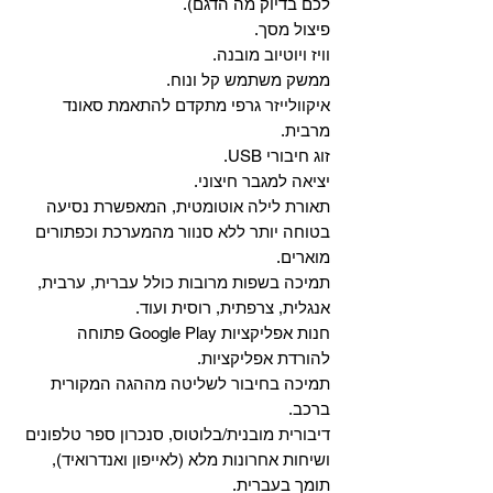
לכם בדיוק מה הדגם).
פיצול מסך.
וויז ויוטיוב מובנה.
ממשק משתמש קל ונוח.
איקוולייזר גרפי מתקדם להתאמת סאונד
מרבית.
זוג חיבורי USB.
יציאה למגבר חיצוני.
תאורת לילה אוטומטית, המאפשרת נסיעה
בטוחה יותר ללא סנוור מהמערכת וכפתורים
מוארים.
תמיכה בשפות מרובות כולל עברית, ערבית,
אנגלית, צרפתית, רוסית ועוד.
‏חנות אפליקציות Google Play פתוחה
להורדת אפליקציות.
‏תמיכה בחיבור לשליטה מההגה המקורית
ברכב.
‏דיבורית מובנית/בלוטוס, ‏סנכרון ספר טלפונים
ושיחות אחרונות מלא (לאייפון ואנדרואיד),
תומך בעברית.