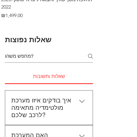
2022
Price
₪499.00
Price
₪1,499.00
שאלות נפוצות
שאלות ותשובות
איך בודקים איזו מערכת
מולטימדיה מתאימה
לרכב שלכם?
כדי לבדוק התאמה, תשלחו לנו את
האם המערכת
סוג הרכב, הדגם ושנת הייצור. אם