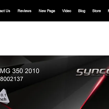
act Us
Reviews
New Page
Video
Blog
Store