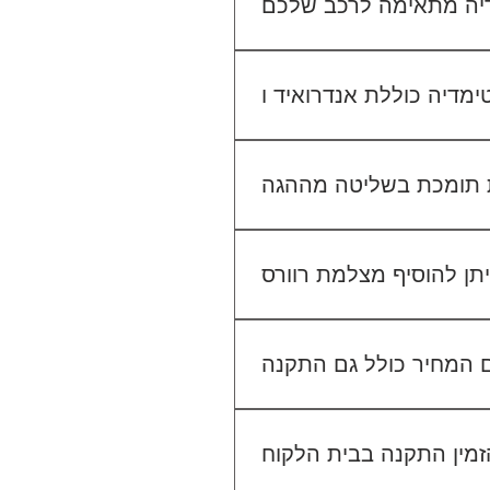
יו הקיים. אנחנו נבדוק יחד מה
מתאים לכם.
גישה ל-Waze, YouTube, Google Maps ועוד, ובנוסף ניתן להתחבר למערכת באמצעות
 בשליטה מההגה (Steering Wheel Control), אך ייתכן שיידרש מתאם ייעודי לרכב שלך. ניתן לוודא זאת בפניה
אלינו לפני ההתקנה.
לא. ההתקנה מוצעת כשירות נפרד. לדוגמה, התקנת מערכת מולטימדיה עולה 400₪, התקנת מצלמת דרך קדמית 250₪, והתקנת