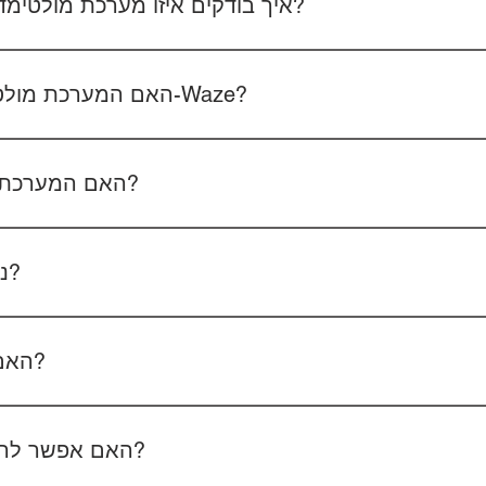
איך בודקים איזו מערכת מולטימדיה מתאימה לרכב שלכם?
 את סוג הרכב, הדגם ושנת הייצור. אם אפשר, צרפו גם תמונה של הרד
האם המערכת מולטימדיה כוללת אנדרואיד ו-Waze?
כל הדגמים כוללים מערכת אנדרואיד עם 
הטלפון - המערכת תומכת באנדרואיד אוטו ואפל קארפליי בחיבור חוטי/אלחוטי.
האם המערכת תומכת בשליטה מההגה?
כן, המערכות תומכות
ניתן להוסיף מצלמת רוורס?
כן, ניתן להוסיף מצלמת רוורס בעלות של 350₪ כולל התקנה, בהתאם לסוג המצלמה.
האם המחיר כולל גם התקנה?
מצלמת דרך קדמית ואחורית 400₪, בהתאם לרכב ולמוצר.
האם אפשר להזמין התקנה בבית הלקוח?