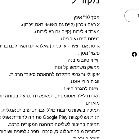
מסך 10" אינץ'.
2 ראם זיכרון (קיים גם ב4/6/8 ראם זיכרון).
מעבד 4 ליבות (קיים גם ב8 ליבות).
כניסת סים (אופציה).
גרסת אנדרואיד - עדכנית (שאלו אותנו ונגיד לכם בדיו
פיצול מסך.
וויז ויוטיוב מובנה.
ממשק משתמש קל ונוח.
איקוולייזר גרפי מתקדם להתאמת סאונד מרבית.
זוג חיבורי USB.
יציאה למגבר חיצוני.
תאורת לילה אוטומטית, המאפשרת נסיעה בטוחה יות
מוארים.
תמיכה בשפות מרובות כולל עברית, ערבית, אנגלית, צ
‏חנות אפליקציות Google Play פתוחה להורדת אפליקציות.
‏תמיכה בחיבור לשליטה מההגה המקורית ברכב.
‏דיבורית מובנית/בלוטוס, ‏סנכרון ספר טלפונים ושיחות
תומך בעברית.