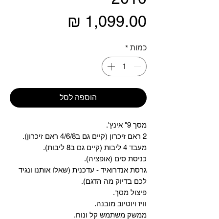
מחיר
כמות
*
הוספה לסל
מסך 9" אינץ'.
2 ראם זיכרון (קיים גם ב4/6/8 ראם זיכרון).
מעבד 4 ליבות (קיים גם ב8 ליבות).
כניסת סים (אופציה).
גרסת אנדרואיד - עדכנית (שאלו אותנו ונגיד
לכם בדיוק מה הדגם).
פיצול מסך.
וויז ויוטיוב מובנה.
ממשק משתמש קל ונוח.