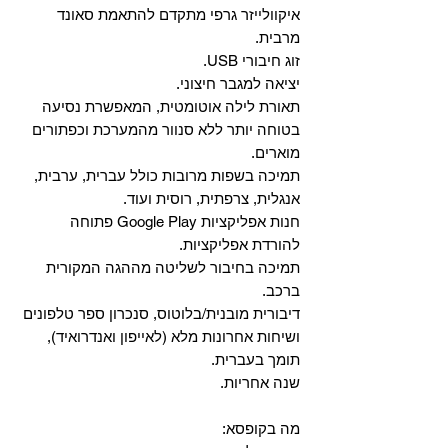
איקוולייזר גרפי מתקדם להתאמת סאונד
מרבית.
זוג חיבורי USB.
יציאה למגבר חיצוני.
תאורת לילה אוטומטית, המאפשרת נסיעה
בטוחה יותר ללא סנוור מהמערכת וכפתורים
מוארים.
תמיכה בשפות מרובות כולל עברית, ערבית,
אנגלית, צרפתית, רוסית ועוד.
‏חנות אפליקציות Google Play פתוחה
להורדת אפליקציות.
‏תמיכה בחיבור לשליטה מההגה המקורית
ברכב.
‏דיבורית מובנית/בלוטוס, ‏סנכרון ספר טלפונים
ושיחות אחרונות מלא (לאייפון ואנדרואיד),
תומך בעברית.
שנה אחריות.
מה בקופסא: