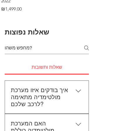
2022
Price
₪499.00
Price
₪1,499.00
שאלות נפוצות
שאלות ותשובות
איך בודקים איזו מערכת
מולטימדיה מתאימה
לרכב שלכם?
כדי לבדוק התאמה, תשלחו לנו את
האם המערכת
סוג הרכב, הדגם ושנת הייצור. אם
מולטימדיה כוללת
אפשר, צרפו גם תמונה של הרדיו