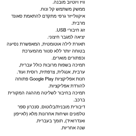
וויז ויוטיוב מובנה.
ממשק משתמש קל ונוח.
איקוולייזר גרפי מתקדם להתאמת סאונד
מרבית.
זוג חיבורי USB.
יציאה למגבר חיצוני.
תאורת לילה אוטומטית, המאפשרת נסיעה
בטוחה יותר ללא סנוור מהמערכת
וכפתורים מוארים.
תמיכה בשפות מרובות כולל עברית,
ערבית, אנגלית, צרפתית, רוסית ועוד.
‏חנות אפליקציות Google Play פתוחה
להורדת אפליקציות.
‏תמיכה בחיבור לשליטה מההגה המקורית
ברכב.
‏דיבורית מובנית/בלוטוס, ‏סנכרון ספר
טלפונים ושיחות אחרונות מלא (לאייפון
ואנדרואיד), תומך בעברית.
שנה אחריות.