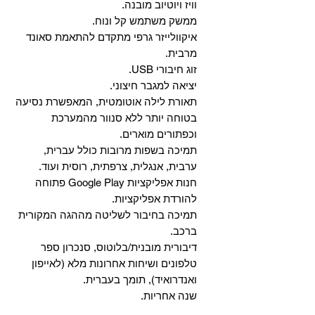
וויז ויוטיוב מובנה.
ממשק משתמש קל ונוח.
איקוולייזר גרפי מתקדם להתאמת סאונד
מרבית.
זוג חיבורי USB.
יציאה למגבר חיצוני.
תאורת לילה אוטומטית, המאפשרת נסיעה
בטוחה יותר ללא סנוור מהמערכת
וכפתורים מוארים.
תמיכה בשפות מרובות כולל עברית,
ערבית, אנגלית, צרפתית, רוסית ועוד.
‏חנות אפליקציות Google Play פתוחה
להורדת אפליקציות.
‏תמיכה בחיבור לשליטה מההגה המקורית
ברכב.
‏דיבורית מובנית/בלוטוס, ‏סנכרון ספר
טלפונים ושיחות אחרונות מלא (לאייפון
ואנדרואיד), תומך בעברית.
שנה אחריות.