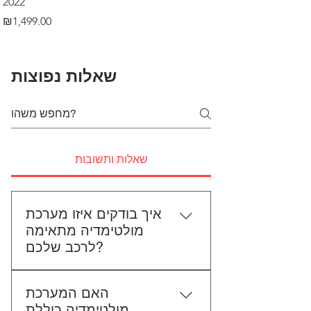
2022
Price
₪499.00
Price
₪1,499.00
שאלות נפוצות
שאלות ותשובות
איך בודקים איזו מערכת
מולטימדיה מתאימה
לרכב שלכם?
כדי לבדוק התאמה, תשלחו לנו את
האם המערכת
סוג הרכב, הדגם ושנת הייצור. אם
מולטימדיה כוללת
אפשר, צרפו גם תמונה של הרדיו