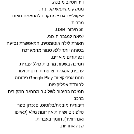
וויז ויוטיוב מובנה.
ממשק משתמש קל ונוח.
איקוולייזר גרפי מתקדם להתאמת סאונד
מרבית.
זוג חיבורי USB.
יציאה למגבר חיצוני.
תאורת לילה אוטומטית, המאפשרת נסיעה
בטוחה יותר ללא סנוור מהמערכת
וכפתורים מוארים.
תמיכה בשפות מרובות כולל עברית,
ערבית, אנגלית, צרפתית, רוסית ועוד.
‏חנות אפליקציות Google Play פתוחה
להורדת אפליקציות.
‏תמיכה בחיבור לשליטה מההגה המקורית
ברכב.
‏דיבורית מובנית/בלוטוס, ‏סנכרון ספר
טלפונים ושיחות אחרונות מלא (לאייפון
ואנדרואיד), תומך בעברית.
שנה אחריות.