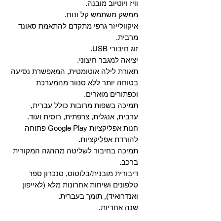
וויז ויוטיוב מובנה.
ממשק משתמש קל ונוח.
איקוולייזר גרפי מתקדם להתאמת סאונד
מרבית.
זוג חיבורי USB.
יציאה למגבר חיצוני.
תאורת לילה אוטומטית, המאפשרת נסיעה
בטוחה יותר ללא סנוור מהמערכת
וכפתורים מוארים.
תמיכה בשפות מרובות כולל עברית,
ערבית, אנגלית, צרפתית, רוסית ועוד.
‏חנות אפליקציות Google Play פתוחה
להורדת אפליקציות.
‏תמיכה בחיבור לשליטה מההגה המקורית
ברכב.
‏דיבורית מובנית/בלוטוס, ‏סנכרון ספר
טלפונים ושיחות אחרונות מלא (לאייפון
ואנדרואיד), תומך בעברית.
שנה אחריות.