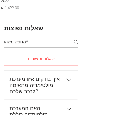
2022
Price
₪499.00
Price
₪1,499.00
שאלות נפוצות
שאלות ותשובות
איך בודקים איזו מערכת
מולטימדיה מתאימה
לרכב שלכם?
כדי לבדוק התאמה, תשלחו לנו את
האם המערכת
סוג הרכב, הדגם ושנת הייצור. אם
מולטימדיה כוללת
אפשר, צרפו גם תמונה של הרדיו