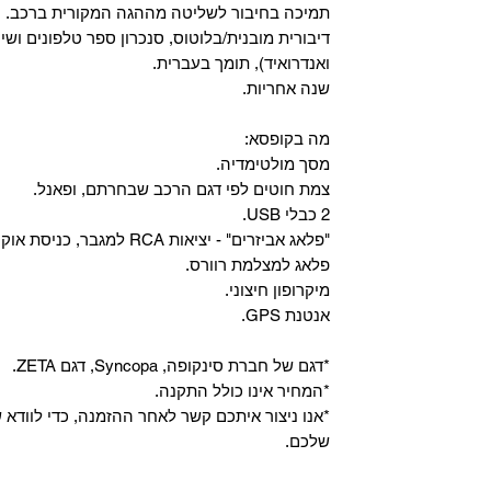
‏תמיכה בחיבור לשליטה מההגה המקורית ברכב.
‏דיבורית מובנית/בלוטוס, ‏סנכרון ספר טלפונים ושי
ואנדרואיד), תומך בעברית.
שנה אחריות.
מה בקופסא:
מסך מולטימדיה.
צמת חוטים לפי דגם הרכב שבחרתם, ופאנל.
2 כבלי USB.
"פלאג אביזרים" - יציאות RCA למגבר, כניסת אוקס, וכניסת מיקרופון.
פלאג למצלמת רוורס.
מיקרופון חיצוני.
אנטנת GPS.
*דגם של חברת סינקופה, Syncopa, דגם ZETA.
*המחיר אינו כולל התקנה.
*אנו ניצור איתכם קשר לאחר ההזמנה, כדי לווד
שלכם.