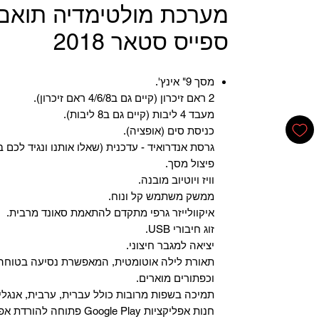
מערכת מולטימדיה תואם 
ספייס סטאר 2018
מסך 9" אינץ'.
2 ראם זיכרון (קיים גם ב4/6/8 ראם זיכרון).
מעבד 4 ליבות (קיים גם ב8 ליבות).
כניסת סים (אופציה).
גרסת אנדרואיד - עדכנית (שאלו אותנו ונגיד לכם ב
פיצול מסך.
וויז ויוטיוב מובנה.
ממשק משתמש קל ונוח.
איקוולייזר גרפי מתקדם להתאמת סאונד מרבית.
זוג חיבורי USB.
יציאה למגבר חיצוני.
תאורת לילה אוטומטית, המאפשרת נסיעה בטוחה 
וכפתורים מוארים.
תמיכה בשפות מרובות כולל עברית, ערבית, אנגלית
‏חנות אפליקציות Google Play פתוחה להורדת אפליקציות.