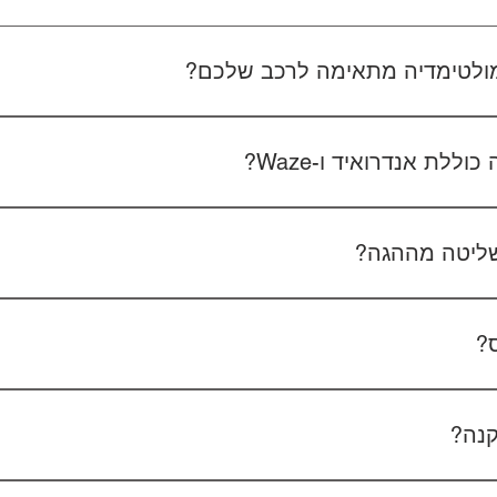
 מולטימדיה מתאימה לרכב שלכם?
 את סוג הרכב, הדגם ושנת הייצור. אם אפשר, צרפו גם תמונה של הרד
לת אנדרואיד ו-Waze?
כל הדגמים כוללים מערכת אנדרואיד עם 
הטלפון - המערכת תומכת באנדרואיד אוטו ואפל קארפליי בחיבור חוטי/אלחוטי.
ליטה מההגה?
כן, המערכות תומכות
ס?
כן, ניתן להוסיף מצלמת רוורס בעלות של 350₪ כולל התקנה, בהתאם לסוג המצלמה.
קנה?