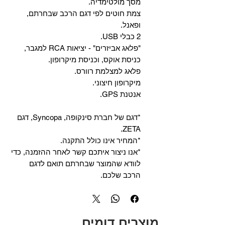
מסך מולטימדיה.
צמת חוטים לפי דגם הרכב שבחרתם,
ופאנל.
2 כבלי USB.
"פלאג אביזרים" - יציאות RCA למגבר,
כניסת אוקס, וכניסת מיקרופון.
פלאג למצלמת רוורס.
מיקרופון חיצוני.
אנטנת GPS.
*דגם של חברת סינקופה, Syncopa, דגם
ZETA.
*המחיר אינו כולל התקנה.
*אנו ניצור איתכם קשר לאחר ההזמנה, כדי
לוודא שהמוצר שבחרתם תואם לדגם
הרכב שלכם.
מוצרים דומים