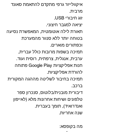
איקוולייזר גרפי מתקדם להתאמת סאונד
מרבית.
זוג חיבורי USB.
יציאה למגבר חיצוני.
תאורת לילה אוטומטית, המאפשרת נסיעה
בטוחה יותר ללא סנוור מהמערכת
וכפתורים מוארים.
תמיכה בשפות מרובות כולל עברית,
ערבית, אנגלית, צרפתית, רוסית ועוד.
‏חנות אפליקציות Google Play פתוחה
להורדת אפליקציות.
‏תמיכה בחיבור לשליטה מההגה המקורית
ברכב.
‏דיבורית מובנית/בלוטוס, ‏סנכרון ספר
טלפונים ושיחות אחרונות מלא (לאייפון
ואנדרואיד), תומך בעברית.
שנה אחריות.
מה בקופסא: