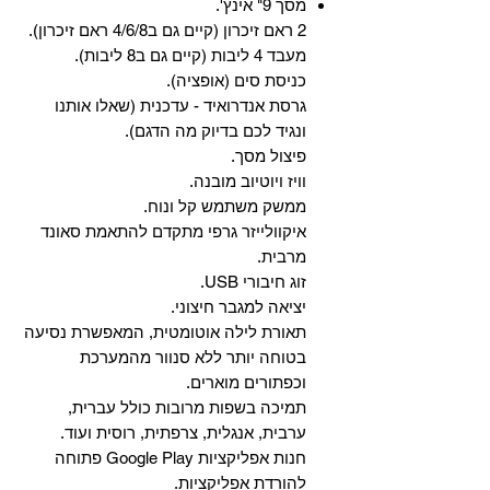
מסך 9" אינץ'.
2 ראם זיכרון (קיים גם ב4/6/8 ראם זיכרון).
מעבד 4 ליבות (קיים גם ב8 ליבות).
כניסת סים (אופציה).
גרסת אנדרואיד - עדכנית (שאלו אותנו
ונגיד לכם בדיוק מה הדגם).
פיצול מסך.
וויז ויוטיוב מובנה.
ממשק משתמש קל ונוח.
איקוולייזר גרפי מתקדם להתאמת סאונד
מרבית.
זוג חיבורי USB.
יציאה למגבר חיצוני.
תאורת לילה אוטומטית, המאפשרת נסיעה
בטוחה יותר ללא סנוור מהמערכת
וכפתורים מוארים.
תמיכה בשפות מרובות כולל עברית,
ערבית, אנגלית, צרפתית, רוסית ועוד.
‏חנות אפליקציות Google Play פתוחה
להורדת אפליקציות.