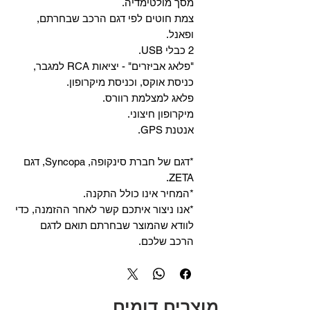
מסך מולטימדיה.
צמת חוטים לפי דגם הרכב שבחרתם,
ופאנל.
2 כבלי USB.
"פלאג אביזרים" - יציאות RCA למגבר,
כניסת אוקס, וכניסת מיקרופון.
פלאג למצלמת רוורס.
מיקרופון חיצוני.
אנטנת GPS.
*דגם של חברת סינקופה, Syncopa, דגם
ZETA.
*המחיר אינו כולל התקנה.
*אנו ניצור איתכם קשר לאחר ההזמנה, כדי
לוודא שהמוצר שבחרתם תואם לדגם
הרכב שלכם.
מוצרים דומים