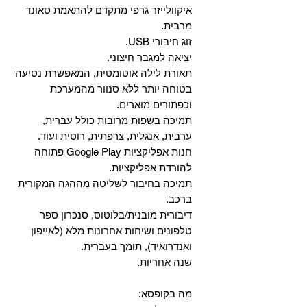
איקוולייזר גרפי מתקדם להתאמת סאונד
מרבית.
זוג חיבורי USB.
יציאה למגבר חיצוני.
תאורת לילה אוטומטית, המאפשרת נסיעה
בטוחה יותר ללא סנוור מהמערכת
וכפתורים מוארים.
תמיכה בשפות מרובות כולל עברית,
ערבית, אנגלית, צרפתית, רוסית ועוד.
‏חנות אפליקציות Google Play פתוחה
להורדת אפליקציות.
‏תמיכה בחיבור לשליטה מההגה המקורית
ברכב.
‏דיבורית מובנית/בלוטוס, ‏סנכרון ספר
טלפונים ושיחות אחרונות מלא (לאייפון
ואנדרואיד), תומך בעברית.
שנה אחריות.
מה בקופסא: