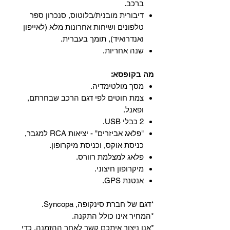
ברכב.
‏דיבורית מובנית/בלוטוס, ‏סנכרון ספר
טלפונים ושיחות אחרונות מלא (לאייפון
ואנדרואיד), תומך בעברית.
שנה אחריות.
מה בקופסא:
מסך מולטימדיה.
צמת חוטים לפי דגם הרכב שבחרתם,
ופאנל.
2 כבלי USB.
"פלאג אביזרים" - יציאות RCA למגבר,
כניסת אוקס, וכניסת מיקרופון.
פלאג למצלמת רוורס.
מיקרופון חיצוני.
אנטנת GPS.
*דגם של חברת סינקופה, Syncopa.
*המחיר אינו כולל התקנה.
*אנו ניצור איתכם קשר לאחר ההזמנה, כדי