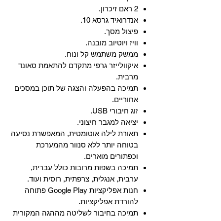
2 ראם זיכרון.
אנדרואיד גרסא 10.
פיצול מסך.
וויז ויוטיוב מובנה.
ממשק משתמש קל ונוח.
איקוולייזר גרפי מתקדם להתאמת סאונד
מרבית.
תמיכה בהפעלה והצגה של תוכן במסכים
אחוריים.
זוג חיבורי USB.
יציאה למגבר חיצוני.
תאורת לילה אוטומטית, המאפשרת נסיעה
בטוחה יותר ללא סנוור מהמערכת
וכפתורים מוארים.
תמיכה בשפות מרובות כולל עברית,
ערבית, אנגלית, צרפתית, רוסית ועוד.
‏חנות אפליקציות Google Play פתוחה
להורדת אפליקציות.
‏תמיכה בחיבור לשליטה מההגה המקורית