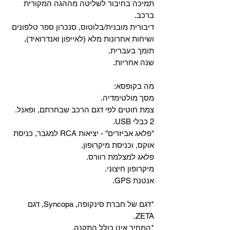
‏תמיכה בחיבור לשליטה מההגה המקורית
ברכב.
‏דיבורית מובנית/בלוטוס, ‏סנכרון ספר טלפונים
ושיחות אחרונות מלא (לאייפון ואנדרואיד),
תומך בעברית.
שנה אחריות.
מה בקופסא:
מסך מולטימדיה.
צמת חוטים לפי דגם הרכב שבחרתם, ופאנל.
2 כבלי USB.
"פלאג אביזרים" - יציאות RCA למגבר, כניסת
אוקס, וכניסת מיקרופון.
פלאג למצלמת רוורס.
מיקרופון חיצוני.
אנטנת GPS.
*דגם של חברת סינקופה, Syncopa, דגם
ZETA.
*המחיר אינו כולל התקנה.