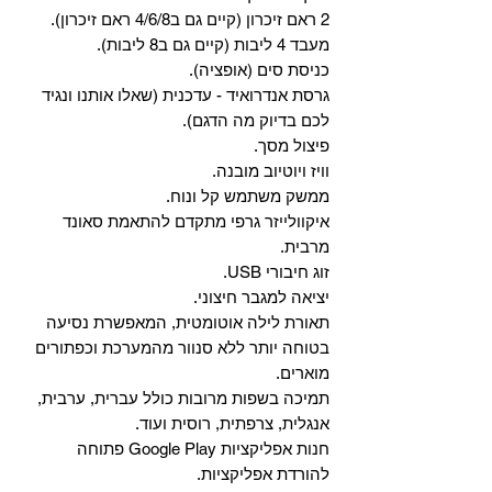
2 ראם זיכרון (קיים גם ב4/6/8 ראם זיכרון).
מעבד 4 ליבות (קיים גם ב8 ליבות).
כניסת סים (אופציה).
גרסת אנדרואיד - עדכנית (שאלו אותנו ונגיד
לכם בדיוק מה הדגם).
פיצול מסך.
וויז ויוטיוב מובנה.
ממשק משתמש קל ונוח.
איקוולייזר גרפי מתקדם להתאמת סאונד
מרבית.
זוג חיבורי USB.
יציאה למגבר חיצוני.
תאורת לילה אוטומטית, המאפשרת נסיעה
בטוחה יותר ללא סנוור מהמערכת וכפתורים
מוארים.
תמיכה בשפות מרובות כולל עברית, ערבית,
אנגלית, צרפתית, רוסית ועוד.
‏חנות אפליקציות Google Play פתוחה
להורדת אפליקציות.