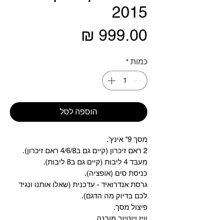
2015
מחיר
כמות
*
הוספה לסל
מסך 9" אינץ'.
2 ראם זיכרון (קיים גם ב4/6/8 ראם זיכרון).
מעבד 4 ליבות (קיים גם ב8 ליבות).
כניסת סים (אופציה).
גרסת אנדרואיד - עדכנית (שאלו אותנו ונגיד
לכם בדיוק מה הדגם).
פיצול מסך.
וויז ויוטיוב מובנה.