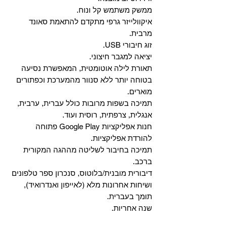
ממשק משתמש קל ונוח.
איקוולייזר גרפי מתקדם להתאמת סאונד
מרבית.
זוג חיבורי USB.
יציאה למגבר חיצוני.
תאורת לילה אוטומטית, המאפשרת נסיעה
בטוחה יותר ללא סנוור מהמערכת וכפתורים
מוארים.
תמיכה בשפות מרובות כולל עברית, ערבית,
אנגלית, צרפתית, רוסית ועוד.
‏חנות אפליקציות Google Play פתוחה
להורדת אפליקציות.
‏תמיכה בחיבור לשליטה מההגה המקורית
ברכב.
‏דיבורית מובנית/בלוטוס, ‏סנכרון ספר טלפונים
ושיחות אחרונות מלא (לאייפון ואנדרואיד),
תומך בעברית.
שנה אחריות.