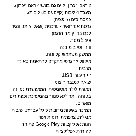
2 ראם זיכרון (קיים גם ב4/6/8 ראם זיכרון).
מעבד 4 ליבות (קיים גם ב8 ליבות).
כניסת סים (אופציה).
גרסת אנדרואיד - עדכנית (שאלו אותנו ונגיד
לכם בדיוק מה הדגם).
פיצול מסך.
וויז ויוטיוב מובנה.
ממשק משתמש קל ונוח.
איקוולייזר גרפי מתקדם להתאמת סאונד
מרבית.
זוג חיבורי USB.
יציאה למגבר חיצוני.
תאורת לילה אוטומטית, המאפשרת נסיעה
בטוחה יותר ללא סנוור מהמערכת וכפתורים
מוארים.
תמיכה בשפות מרובות כולל עברית, ערבית,
אנגלית, צרפתית, רוסית ועוד.
‏חנות אפליקציות Google Play פתוחה
להורדת אפליקציות.