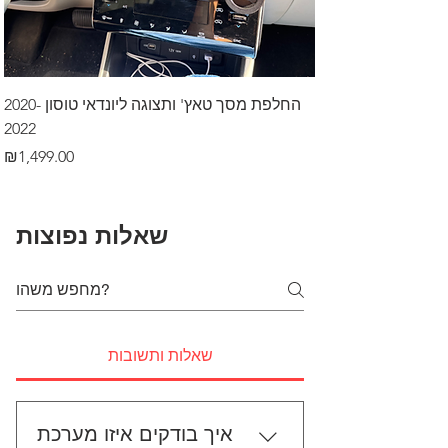
דרך לרכב בקיסריה
החלפת מסך טאץ' ותצוגה ליונדאי טוסון 2020-
2022
Price
₪499.00
Price
₪1,499.00
שאלות נפוצות
שאלות ותשובות
איך בודקים איזו מערכת