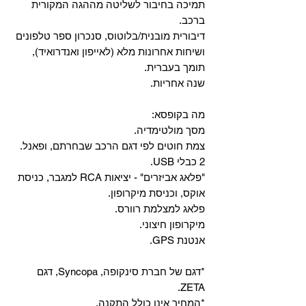
‏תמיכה בחיבור לשליטה מההגה המקורית
ברכב.
‏דיבורית מובנית/בלוטוס, ‏סנכרון ספר טלפונים
ושיחות אחרונות מלא (לאייפון ואנדרואיד),
תומך בעברית.
שנה אחריות.
מה בקופסא:
מסך מולטימדיה.
צמת חוטים לפי דגם הרכב שבחרתם, ופאנל.
2 כבלי USB.
"פלאג אביזרים" - יציאות RCA למגבר, כניסת
אוקס, וכניסת מיקרופון.
פלאג למצלמת רוורס.
מיקרופון חיצוני.
אנטנת GPS.
*דגם של חברת סינקופה, Syncopa, דגם
ZETA.
*המחיר אינו כולל התקנה.