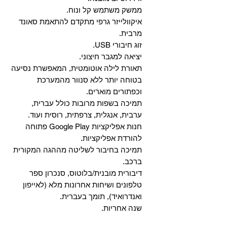
ממשק משתמש קל ונוח.
איקוולייזר גרפי מתקדם להתאמת סאונד
מרבית.
זוג חיבורי USB.
יציאה למגבר חיצוני.
תאורת לילה אוטומטית, המאפשרת נסיעה
בטוחה יותר ללא סנוור מהמערכת
וכפתורים מוארים.
תמיכה בשפות מרובות כולל עברית,
ערבית, אנגלית, צרפתית, רוסית ועוד.
‏חנות אפליקציות Google Play פתוחה
להורדת אפליקציות.
‏תמיכה בחיבור לשליטה מההגה המקורית
ברכב.
‏דיבורית מובנית/בלוטוס, ‏סנכרון ספר
טלפונים ושיחות אחרונות מלא (לאייפון
ואנדרואיד), תומך בעברית.
שנה אחריות.