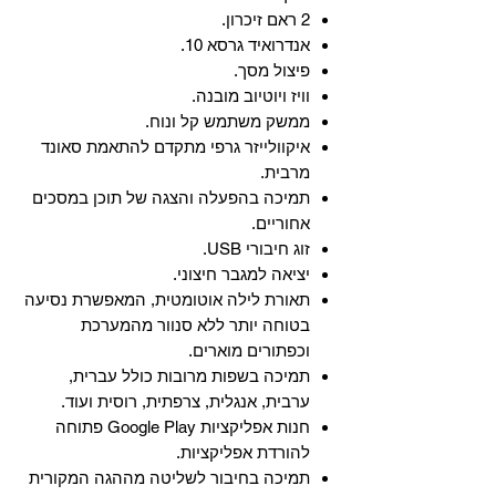
2 ראם זיכרון.
אנדרואיד גרסא 10.
פיצול מסך.
וויז ויוטיוב מובנה.
ממשק משתמש קל ונוח.
איקוולייזר גרפי מתקדם להתאמת סאונד
מרבית.
תמיכה בהפעלה והצגה של תוכן במסכים
אחוריים.
זוג חיבורי USB.
יציאה למגבר חיצוני.
תאורת לילה אוטומטית, המאפשרת נסיעה
בטוחה יותר ללא סנוור מהמערכת
וכפתורים מוארים.
תמיכה בשפות מרובות כולל עברית,
ערבית, אנגלית, צרפתית, רוסית ועוד.
‏חנות אפליקציות Google Play פתוחה
להורדת אפליקציות.
‏תמיכה בחיבור לשליטה מההגה המקורית