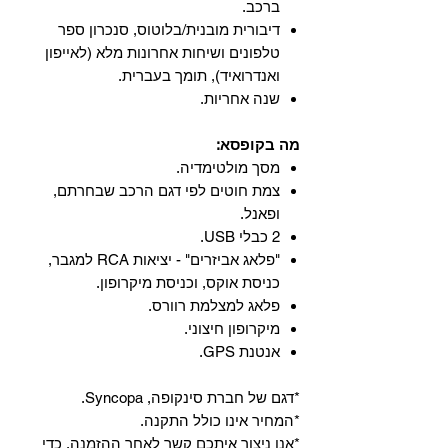
ברכב.
‏דיבורית מובנית/בלוטוס, ‏סנכרון ספר
טלפונים ושיחות אחרונות מלא (לאייפון
ואנדרואיד), תומך בעברית.
שנה אחריות.
מה בקופסא:
מסך מולטימדיה.
צמת חוטים לפי דגם הרכב שבחרתם,
ופאנל.
2 כבלי USB.
"פלאג אביזרים" - יציאות RCA למגבר,
כניסת אוקס, וכניסת מיקרופון.
פלאג למצלמת רוורס.
מיקרופון חיצוני.
אנטנת GPS.
*דגם של חברת סינקופה, Syncopa.
*המחיר אינו כולל התקנה.
*אנו ניצור איתכם קשר לאחר ההזמנה, כדי