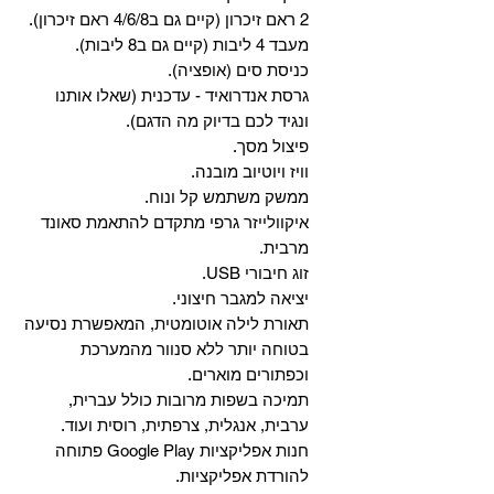
2 ראם זיכרון (קיים גם ב4/6/8 ראם זיכרון).
מעבד 4 ליבות (קיים גם ב8 ליבות).
כניסת סים (אופציה).
גרסת אנדרואיד - עדכנית (שאלו אותנו
ונגיד לכם בדיוק מה הדגם).
פיצול מסך.
וויז ויוטיוב מובנה.
ממשק משתמש קל ונוח.
איקוולייזר גרפי מתקדם להתאמת סאונד
מרבית.
זוג חיבורי USB.
יציאה למגבר חיצוני.
תאורת לילה אוטומטית, המאפשרת נסיעה
בטוחה יותר ללא סנוור מהמערכת
וכפתורים מוארים.
תמיכה בשפות מרובות כולל עברית,
ערבית, אנגלית, צרפתית, רוסית ועוד.
‏חנות אפליקציות Google Play פתוחה
להורדת אפליקציות.