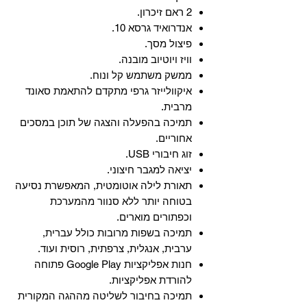
2 ראם זיכרון.
אנדרואיד גרסא 10.
פיצול מסך.
וויז ויוטיוב מובנה.
ממשק משתמש קל ונוח.
איקוולייזר גרפי מתקדם להתאמת סאונד
מרבית.
תמיכה בהפעלה והצגה של תוכן במסכים
אחוריים.
זוג חיבורי USB.
יציאה למגבר חיצוני.
תאורת לילה אוטומטית, המאפשרת נסיעה
בטוחה יותר ללא סנוור מהמערכת
וכפתורים מוארים.
תמיכה בשפות מרובות כולל עברית,
ערבית, אנגלית, צרפתית, רוסית ועוד.
‏חנות אפליקציות Google Play פתוחה
להורדת אפליקציות.
‏תמיכה בחיבור לשליטה מההגה המקורית