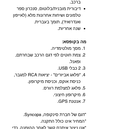
ברכב.
‏דיבורית מובנית/בלוטוס, ‏סנכרון ספר
טלפונים ושיחות אחרונות מלא (לאייפון
ואנדרואיד), תומך בעברית.
שנה אחריות.
מה בקופסא:
מסך מולטימדיה.
צמת חוטים לפי דגם הרכב שבחרתם,
ופאנל.
2 כבלי USB.
"פלאג אביזרים" - יציאות RCA למגבר,
כניסת אוקס, וכניסת מיקרופון.
פלאג למצלמת רוורס.
מיקרופון חיצוני.
אנטנת GPS.
*דגם של חברת סינקופה, Syncopa.
*המחיר אינו כולל התקנה.
*אנו ניצור איתכם קשר לאחר ההזמנה, כדי