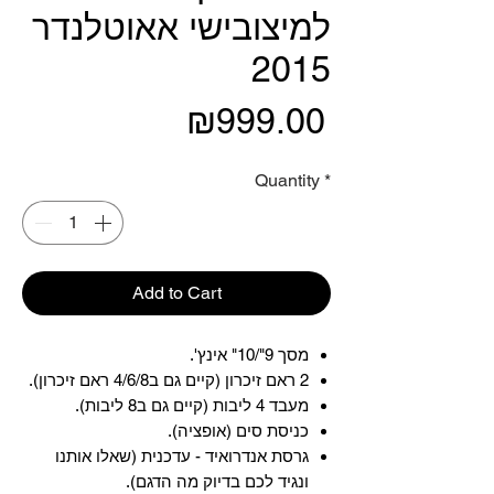
למיצובישי אאוטלנדר
2015
Price
₪999.00
Quantity
*
Add to Cart
מסך 9"/10" אינץ'.
2 ראם זיכרון (קיים גם ב4/6/8 ראם זיכרון).
מעבד 4 ליבות (קיים גם ב8 ליבות).
כניסת סים (אופציה).
גרסת אנדרואיד - עדכנית (שאלו אותנו
ונגיד לכם בדיוק מה הדגם).