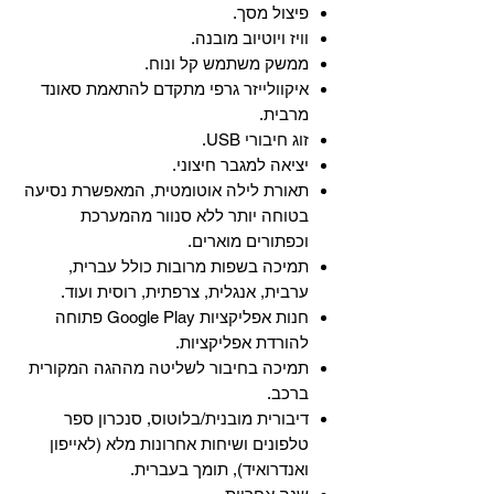
פיצול מסך.
וויז ויוטיוב מובנה.
ממשק משתמש קל ונוח.
איקוולייזר גרפי מתקדם להתאמת סאונד
מרבית.
זוג חיבורי USB.
יציאה למגבר חיצוני.
תאורת לילה אוטומטית, המאפשרת נסיעה
בטוחה יותר ללא סנוור מהמערכת
וכפתורים מוארים.
תמיכה בשפות מרובות כולל עברית,
ערבית, אנגלית, צרפתית, רוסית ועוד.
‏חנות אפליקציות Google Play פתוחה
להורדת אפליקציות.
‏תמיכה בחיבור לשליטה מההגה המקורית
ברכב.
‏דיבורית מובנית/בלוטוס, ‏סנכרון ספר
טלפונים ושיחות אחרונות מלא (לאייפון
ואנדרואיד), תומך בעברית.