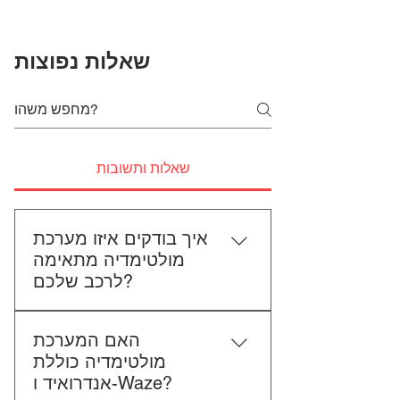
שאלות נפוצות
שאלות ותשובות
איך בודקים איזו מערכת
מולטימדיה מתאימה
לרכב שלכם?
כדי לבדוק התאמה, תשלחו לנו את
האם המערכת
סוג הרכב, הדגם ושנת הייצור. אם
מולטימדיה כוללת
אפשר, צרפו גם תמונה של הרדיו
אנדרואיד ו-Waze?
הקיים. אנחנו נבדוק יחד מה מתאים