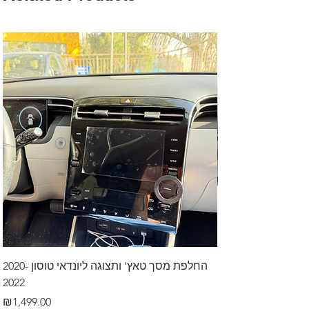
דרך לרכב בקיסריה
החלפת מסך טאץ' ותצוגה ליונדאי טוסון 2020-
2022
Price
₪499.00
Price
₪1,499.00