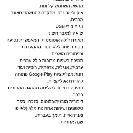
ממשק משתמש קל ונוח.
איקוולייזר גרפי מתקדם להתאמת סאונד
מרבית.
זוג חיבורי USB.
יציאה למגבר חיצוני.
תאורת לילה אוטומטית, המאפשרת נסיעה
בטוחה יותר ללא סנוור מהמערכת
וכפתורים מוארים.
תמיכה בשפות מרובות כולל עברית,
ערבית, אנגלית, צרפתית, רוסית ועוד.
‏חנות אפליקציות Google Play פתוחה
להורדת אפליקציות.
‏תמיכה בחיבור לשליטה מההגה המקורית
ברכב.
‏דיבורית מובנית/בלוטוס, ‏סנכרון ספר
טלפונים ושיחות אחרונות מלא (לאייפון
ואנדרואיד), תומך בעברית.
שנה אחריות.