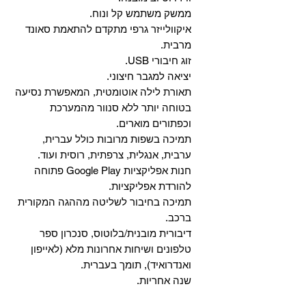
ממשק משתמש קל ונוח.
איקוולייזר גרפי מתקדם להתאמת סאונד
מרבית.
זוג חיבורי USB.
יציאה למגבר חיצוני.
תאורת לילה אוטומטית, המאפשרת נסיעה
בטוחה יותר ללא סנוור מהמערכת
וכפתורים מוארים.
תמיכה בשפות מרובות כולל עברית,
ערבית, אנגלית, צרפתית, רוסית ועוד.
‏חנות אפליקציות Google Play פתוחה
להורדת אפליקציות.
‏תמיכה בחיבור לשליטה מההגה המקורית
ברכב.
‏דיבורית מובנית/בלוטוס, ‏סנכרון ספר
טלפונים ושיחות אחרונות מלא (לאייפון
ואנדרואיד), תומך בעברית.
שנה אחריות.