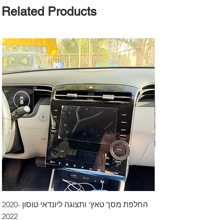
Related Products
דרך לרכב בקיסריה
החלפת מסך טאץ' ותצוגה ליונדאי טוסון 2020-
2022
Price
₪499.00