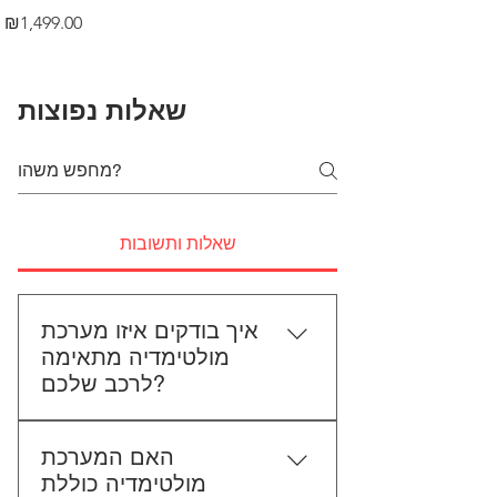
Price
₪1,499.00
שאלות נפוצות
שאלות ותשובות
איך בודקים איזו מערכת
מולטימדיה מתאימה
לרכב שלכם?
כדי לבדוק התאמה, תשלחו לנו את
האם המערכת
סוג הרכב, הדגם ושנת הייצור. אם
מולטימדיה כוללת
אפשר, צרפו גם תמונה של הרדיו