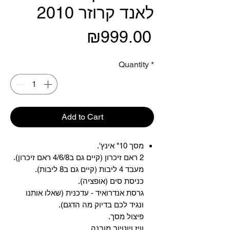
לאנד קרוזר 2010
Price
₪999.00
Quantity
*
Add to Cart
מסך 10" אינץ'.
2 ראם זיכרון (קיים גם ב4/6/8 ראם זיכרון).
מעבד 4 ליבות (קיים גם ב8 ליבות).
כניסת סים (אופציה).
גרסת אנדרואיד - עדכנית (שאלו אותנו
ונגיד לכם בדיוק מה הדגם).
פיצול מסך.
וויז ויוטיוב מובנה.