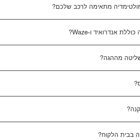
 מולטימדיה מתאימה לרכב שלכם?
 את סוג הרכב, הדגם ושנת הייצור. אם אפשר, צרפו גם תמונה של הרד
לת אנדרואיד ו-Waze?
כל הדגמים כוללים מערכת אנדרואיד עם 
הטלפון - המערכת תומכת באנדרואיד אוטו ואפל קארפליי בחיבור חוטי/אלחוטי.
ליטה מההגה?
כן, המערכות תומכות
ס?
כן, ניתן להוסיף מצלמת רוורס בעלות של 350₪ כולל התקנה, בהתאם לסוג המצלמה.
קנה?
מצלמת דרך קדמית ואחורית 400₪, בהתאם לרכב ולמוצר.
 בבית הלקוח?