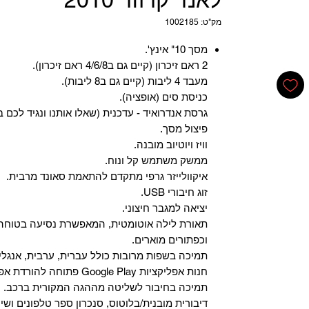
מק"ט: 1002185
מסך 10" אינץ'.
2 ראם זיכרון (קיים גם ב4/6/8 ראם זיכרון).
מעבד 4 ליבות (קיים גם ב8 ליבות).
כניסת סים (אופציה).
גרסת אנדרואיד - עדכנית (שאלו אותנו ונגיד לכם ב
פיצול מסך.
וויז ויוטיוב מובנה.
ממשק משתמש קל ונוח.
איקוולייזר גרפי מתקדם להתאמת סאונד מרבית.
זוג חיבורי USB.
יציאה למגבר חיצוני.
תאורת לילה אוטומטית, המאפשרת נסיעה בטוחה 
וכפתורים מוארים.
תמיכה בשפות מרובות כולל עברית, ערבית, אנגלית
‏חנות אפליקציות Google Play פתוחה להורדת אפליקציות.
‏תמיכה בחיבור לשליטה מההגה המקורית ברכב.
‏דיבורית מובנית/בלוטוס, ‏סנכרון ספר טלפונים ושי