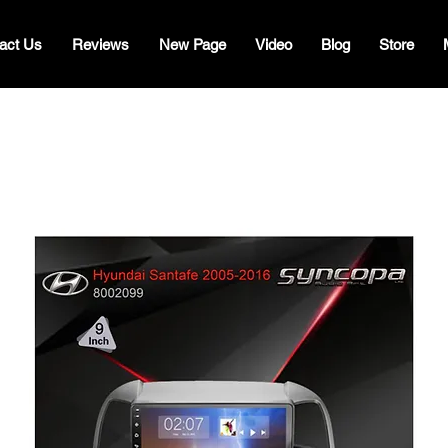
act Us
Reviews
New Page
Video
Blog
Store