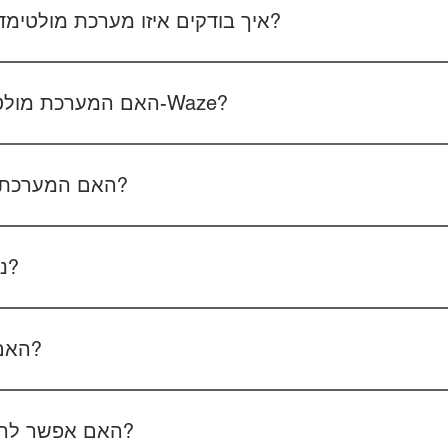
איך בודקים איזו מערכת מולטימדיה מתאימה לרכב שלכם?
 את סוג הרכב, הדגם ושנת הייצור. אם אפשר, צרפו גם תמונה של הרד
האם המערכת מולטימדיה כוללת אנדרואיד ו-Waze?
כל הדגמים כוללים מערכת אנדרואיד עם 
הטלפון - המערכת תומכת באנדרואיד אוטו ואפל קארפליי בחיבור חוטי/אלחוטי.
האם המערכת תומכת בשליטה מההגה?
כן, המערכות תומכות
ניתן להוסיף מצלמת רוורס?
כן, ניתן להוסיף מצלמת רוורס בעלות של 350₪ כולל התקנה, בהתאם לסוג המצלמה.
האם המחיר כולל גם התקנה?
מצלמת דרך קדמית ואחורית 400₪, בהתאם לרכב ולמוצר.
האם אפשר להזמין התקנה בבית הלקוח?