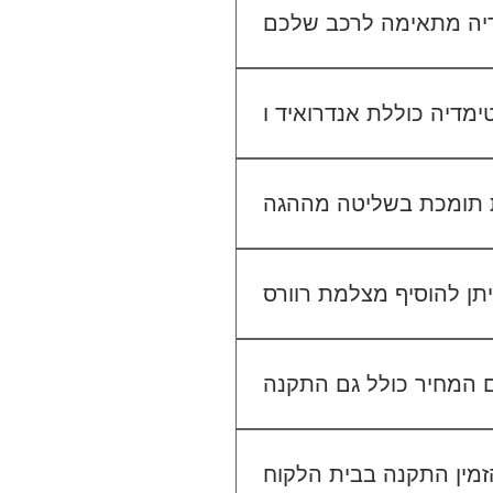
יו הקיים. אנחנו נבדוק יחד מה
מתאים לכם.
גישה ל-Waze, YouTube, Google Maps ועוד, ובנוסף ניתן להתחבר למערכת באמצעות
 בשליטה מההגה (Steering Wheel Control), אך ייתכן שיידרש מתאם ייעודי לרכב שלך. ניתן לוודא זאת בפניה
אלינו לפני ההתקנה.
לא. ההתקנה מוצעת כשירות נפרד. לדוגמה, התקנת מערכת מולטימדיה עולה 400₪, התקנת מצלמת דרך קדמית 250₪, והתקנת