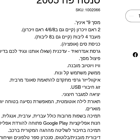
SKU: 1002066
מסך 9" אינץ'.
2 ראם זיכרון (קיים גם ב4/6/8 ראם זיכרון).
מעבד 4 ליבות (קיים גם ב8 ליבות).
כניסת סים (אופציה).
גרסת אנדרואיד - עדכנית (שאלו אותנו ונגיד לכם בדיו
פיצול מסך.
וויז ויוטיוב מובנה.
ממשק משתמש קל ונוח.
איקוולייזר גרפי מתקדם להתאמת סאונד מרבית.
זוג חיבורי USB.
יציאה למגבר חיצוני.
תאורת לילה אוטומטית, המאפשרת נסיעה בטוחה יות
מוארים.
תמיכה בשפות מרובות כולל עברית, ערבית, אנגלית, צ
‏חנות אפליקציות Google Play פתוחה להורדת אפליקציות.
‏תמיכה בחיבור לשליטה מההגה המקורית ברכב.
‏דיבורית מובנית/בלוטוס, ‏סנכרון ספר טלפונים ושיחות