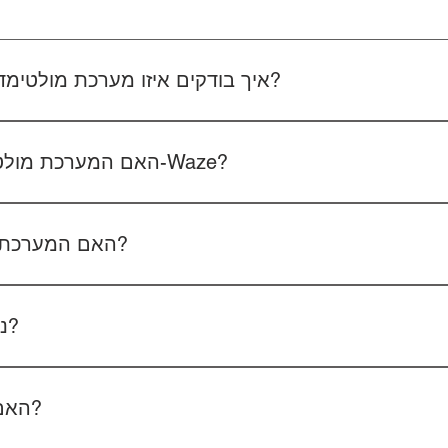
איך בודקים איזו מערכת מולטימדיה מתאימה לרכב שלכם?
 את סוג הרכב, הדגם ושנת הייצור. אם אפשר, צרפו גם תמונה של הרד
האם המערכת מולטימדיה כוללת אנדרואיד ו-Waze?
כל הדגמים כוללים מערכת אנדרואיד עם 
הטלפון - המערכת תומכת באנדרואיד אוטו ואפל קארפליי בחיבור חוטי/אלחוטי.
האם המערכת תומכת בשליטה מההגה?
כן, המערכות תומכות
ניתן להוסיף מצלמת רוורס?
כן, ניתן להוסיף מצלמת רוורס בעלות של 350₪ כולל התקנה, בהתאם לסוג המצלמה.
האם המחיר כולל גם התקנה?