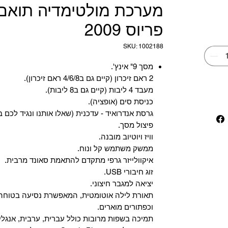
מערכת מולטימדיה תואם 
פריוס 2009
SKU: 1002188
מסך 9" אינץ'.
2 ראם זיכרון (קיים גם ב4/6/8 ראם זיכרון).
מעבד 4 ליבות (קיים גם ב8 ליבות).
כניסת סים (אופציה).
גרסת אנדרואיד - עדכנית (שאלו אותנו ונגיד לכם ב
פיצול מסך.
וויז ויוטיוב מובנה.
ממשק משתמש קל ונוח.
איקוולייזר גרפי מתקדם להתאמת סאונד מרבית.
זוג חיבורי USB.
יציאה למגבר חיצוני.
תאורת לילה אוטומטית, המאפשרת נסיעה בטוחה 
וכפתורים מוארים.
תמיכה בשפות מרובות כולל עברית, ערבית, אנגלית