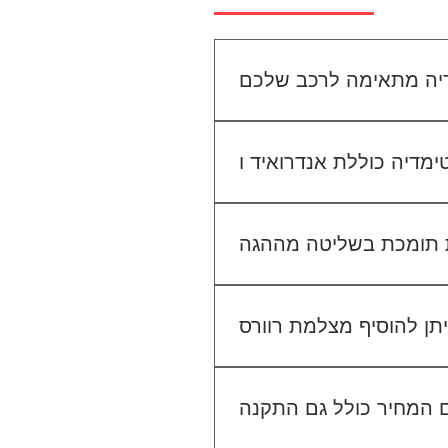
יו הקיים. אנחנו נבדוק יחד מה
מתאים לכם.
גישה ל-Waze, YouTube, Google Maps ועוד, ובנוסף ניתן להתחבר למערכת באמצעות
 בשליטה מההגה (Steering Wheel Control), אך ייתכן שיידרש מתאם ייעודי לרכב שלך. ניתן לוודא זאת בפניה
אלינו לפני ההתקנה.