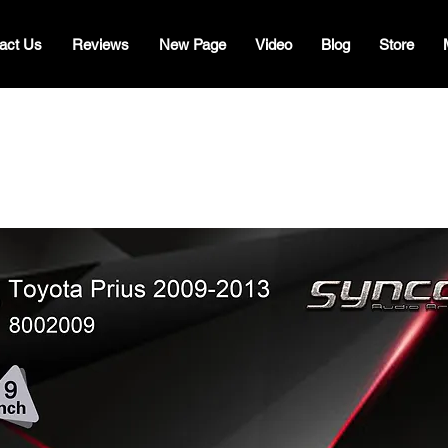
act Us
Reviews
New Page
Video
Blog
Store