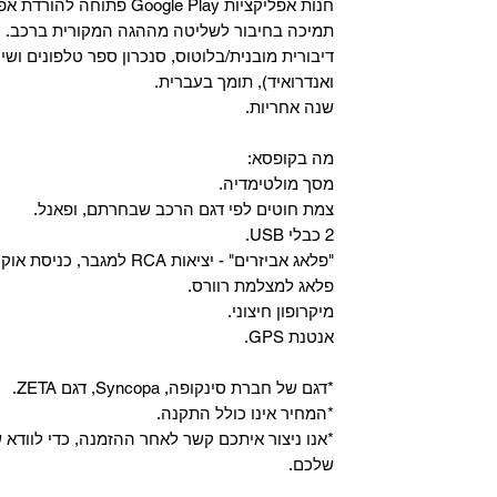
‏חנות אפליקציות Google Play פתוחה להורדת אפליקציות.
‏תמיכה בחיבור לשליטה מההגה המקורית ברכב.
‏דיבורית מובנית/בלוטוס, ‏סנכרון ספר טלפונים ושי
ואנדרואיד), תומך בעברית.
שנה אחריות.
מה בקופסא:
מסך מולטימדיה.
צמת חוטים לפי דגם הרכב שבחרתם, ופאנל.
2 כבלי USB.
"פלאג אביזרים" - יציאות RCA למגבר, כניסת אוקס, וכניסת מיקרופון.
פלאג למצלמת רוורס.
מיקרופון חיצוני.
אנטנת GPS.
*דגם של חברת סינקופה, Syncopa, דגם ZETA.
*המחיר אינו כולל התקנה.
*אנו ניצור איתכם קשר לאחר ההזמנה, כדי לווד
שלכם.