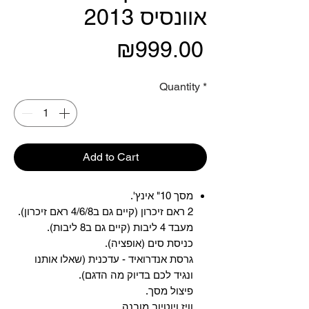
אוונסיס 2013
Price
₪999.00
Quantity
*
Add to Cart
מסך 10" אינץ'.
2 ראם זיכרון (קיים גם ב4/6/8 ראם זיכרון).
מעבד 4 ליבות (קיים גם ב8 ליבות).
כניסת סים (אופציה).
גרסת אנדרואיד - עדכנית (שאלו אותנו
ונגיד לכם בדיוק מה הדגם).
פיצול מסך.
וויז ויוטיוב מובנה.