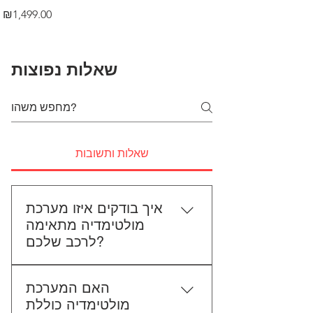
Price
₪1,499.00
שאלות נפוצות
שאלות ותשובות
איך בודקים איזו מערכת
מולטימדיה מתאימה
לרכב שלכם?
כדי לבדוק התאמה, תשלחו לנו את
האם המערכת
סוג הרכב, הדגם ושנת הייצור. אם
מולטימדיה כוללת
אפשר, צרפו גם תמונה של הרדיו