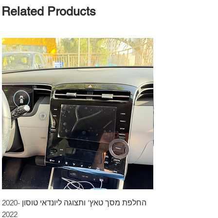
Related Products
דרך לרכב בקיסריה
החלפת מסך טאץ' ותצוגה ליונדאי טוסון 2020-
2022
Price
₪499.00