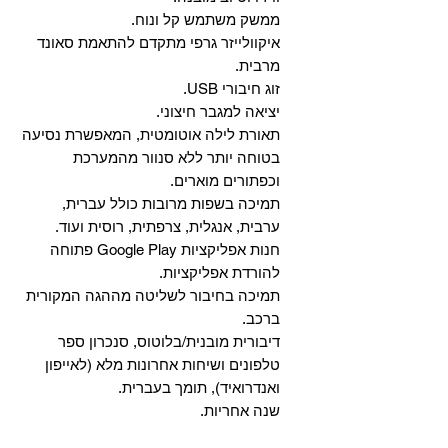
ממשק משתמש קל ונוח.
איקוולייזר גרפי מתקדם להתאמת סאונד
מרבית.
זוג חיבורי USB.
יציאה למגבר חיצוני.
תאורת לילה אוטומטית, המאפשרת נסיעה
בטוחה יותר ללא סנוור מהמערכת
וכפתורים מוארים.
תמיכה בשפות מרובות כולל עברית,
ערבית, אנגלית, צרפתית, רוסית ועוד.
‏חנות אפליקציות Google Play פתוחה
להורדת אפליקציות.
‏תמיכה בחיבור לשליטה מההגה המקורית
ברכב.
‏דיבורית מובנית/בלוטוס, ‏סנכרון ספר
טלפונים ושיחות אחרונות מלא (לאייפון
ואנדרואיד), תומך בעברית.
שנה אחריות.