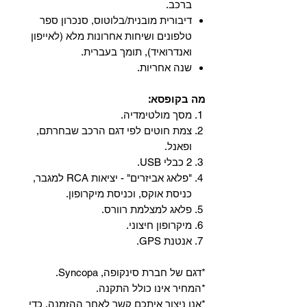
ברכב.
‏דיבורית מובנית/בלוטוס, ‏סנכרון ספר
טלפונים ושיחות אחרונות מלא (לאייפון
ואנדרואיד), תומך בעברית.
שנה אחריות.
מה בקופסא:
מסך מולטימדיה.
צמת חוטים לפי דגם הרכב שבחרתם,
ופאנל.
2 כבלי USB.
"פלאג אביזרים" - יציאות RCA למגבר,
כניסת אוקס, וכניסת מיקרופון.
פלאג למצלמת רוורס.
מיקרופון חיצוני.
אנטנת GPS.
*דגם של חברת סינקופה, Syncopa.
*המחיר אינו כולל התקנה.
*אנו ניצור איתכם קשר לאחר ההזמנה, כדי