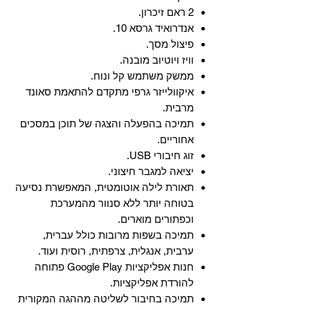
2 ראם זיכרון.
אנדרואיד גרסא 10.
פיצול מסך.
וויז ויוטיוב מובנה.
ממשק משתמש קל ונוח.
איקוולייזר גרפי מתקדם להתאמת סאונד
מרבית.
תמיכה בהפעלה והצגה של תוכן במסכים
אחוריים.
זוג חיבורי USB.
יציאה למגבר חיצוני.
תאורת לילה אוטומטית, המאפשרת נסיעה
בטוחה יותר ללא סנוור מהמערכת
וכפתורים מוארים.
תמיכה בשפות מרובות כולל עברית,
ערבית, אנגלית, צרפתית, רוסית ועוד.
‏חנות אפליקציות Google Play פתוחה
להורדת אפליקציות.
‏תמיכה בחיבור לשליטה מההגה המקורית