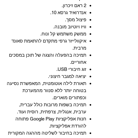
2 ראם זיכרון.
אנדרואיד גרסא 10.
פיצול מסך.
וויז ויוטיוב מובנה.
ממשק משתמש קל ונוח.
איקוולייזר גרפי מתקדם להתאמת סאונד
מרבית.
תמיכה בהפעלה והצגה של תוכן במסכים
אחוריים.
זוג חיבורי USB.
יציאה למגבר חיצוני.
תאורת לילה אוטומטית, המאפשרת נסיעה
בטוחה יותר ללא סנוור מהמערכת
וכפתורים מוארים.
תמיכה בשפות מרובות כולל עברית,
ערבית, אנגלית, צרפתית, רוסית ועוד.
‏חנות אפליקציות Google Play פתוחה
להורדת אפליקציות.
‏תמיכה בחיבור לשליטה מההגה המקורית