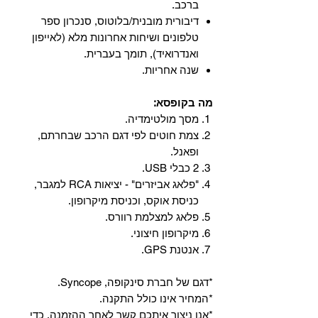
ברכב.
‏דיבורית מובנית/בלוטוס, ‏סנכרון ספר
טלפונים ושיחות אחרונות מלא (לאייפון
ואנדרואיד), תומך בעברית.
שנה אחריות.
מה בקופסא:
מסך מולטימדיה.
צמת חוטים לפי דגם הרכב שבחרתם,
ופאנל.
2 כבלי USB.
"פלאג אביזרים" - יציאות RCA למגבר,
כניסת אוקס, וכניסת מיקרופון.
פלאג למצלמת רוורס.
מיקרופון חיצוני.
אנטנת GPS.
*דגם של חברת סינקופה, Syncope.
*המחיר אינו כולל התקנה.
*אנו ניצור איתכם קשר לאחר ההזמנה, כדי