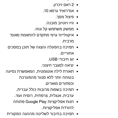
2 ראם זיכרון.
אנדרואיד גרסא 10.
פיצול מסך.
וויז ויוטיוב מובנה.
ממשק משתמש קל ונוח.
איקוולייזר גרפי מתקדם להתאמת סאונד
מרבית.
תמיכה בהפעלה והצגה של תוכן במסכים
אחוריים.
זוג חיבורי USB.
יציאה למגבר חיצוני.
תאורת לילה אוטומטית, המאפשרת נסיעה
בטוחה יותר ללא סנוור מהמערכת
וכפתורים מוארים.
תמיכה בשפות מרובות כולל עברית,
ערבית, אנגלית, צרפתית, רוסית ועוד.
‏חנות אפליקציות Google Play פתוחה
להורדת אפליקציות.
‏תמיכה בחיבור לשליטה מההגה המקורית