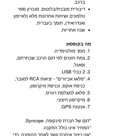
ברכב.
‏דיבורית מובנית/בלוטוס, ‏סנכרון ספר
טלפונים ושיחות אחרונות מלא (לאייפון
ואנדרואיד), תומך בעברית.
שנה אחריות.
מה בקופסא:
מסך מולטימדיה.
צמת חוטים לפי דגם הרכב שבחרתם,
ופאנל.
2 כבלי USB.
"פלאג אביזרים" - יציאות RCA למגבר,
כניסת אוקס, וכניסת מיקרופון.
פלאג למצלמת רוורס.
מיקרופון חיצוני.
אנטנת GPS.
*דגם של חברת סינקופה, Syncope.
*המחיר אינו כולל התקנה.
*אנו ניצור איתכם קשר לאחר ההזמנה, כדי