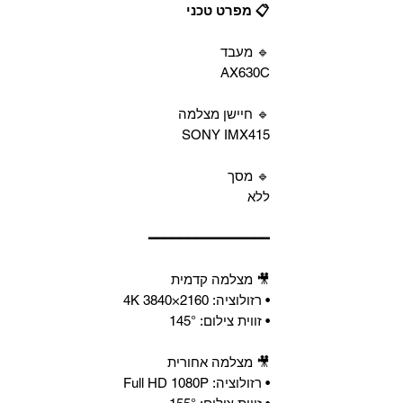
📋 מפרט טכני
🔹 מעבד
AX630C
🔹 חיישן מצלמה
SONY IMX415
🔹 מסך
ללא
━━━━━━━━━━━━━━━
🎥 מצלמה קדמית
• רזולוציה: 4K 3840×2160
• זווית צילום: ‎145°‎
🎥 מצלמה אחורית
• רזולוציה: Full HD 1080P