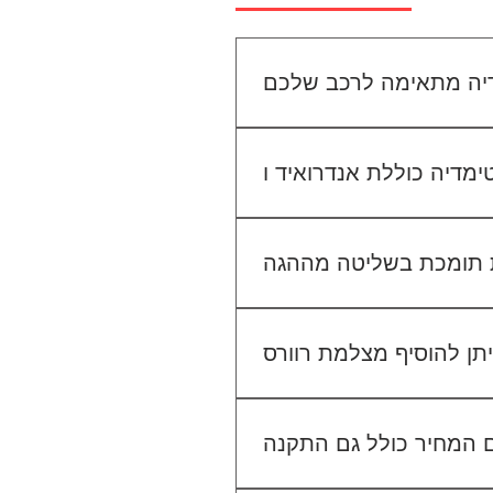
יו הקיים. אנחנו נבדוק יחד מה
מתאים לכם.
גישה ל-Waze, YouTube, Google Maps ועוד, ובנוסף ניתן להתחבר למערכת באמצעות
 בשליטה מההגה (Steering Wheel Control), אך ייתכן שיידרש מתאם ייעודי לרכב שלך. ניתן לוודא זאת בפניה
אלינו לפני ההתקנה.