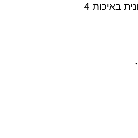
מצלמת דרך דו כיוונית באיכות 4K דגם