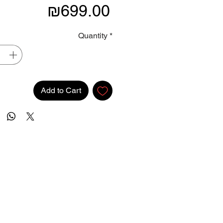
Price
₪699.00
Quantity
*
Add to Cart