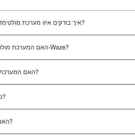
איך בודקים איזו מערכת מולטימדיה מתאימה לרכב שלכם?
 את סוג הרכב, הדגם ושנת הייצור. אם אפשר, צרפו גם תמונה של הרד
האם המערכת מולטימדיה כוללת אנדרואיד ו-Waze?
כל הדגמים כוללים מערכת אנדרואיד עם 
הטלפון - המערכת תומכת באנדרואיד אוטו ואפל קארפליי בחיבור חוטי/אלחוטי.
האם המערכת תומכת בשליטה מההגה?
כן, המערכות תומכות
ניתן להוסיף מצלמת רוורס?
כן, ניתן להוסיף מצלמת רוורס בעלות של 350₪ כולל התקנה, בהתאם לסוג המצלמה.
האם המחיר כולל גם התקנה?