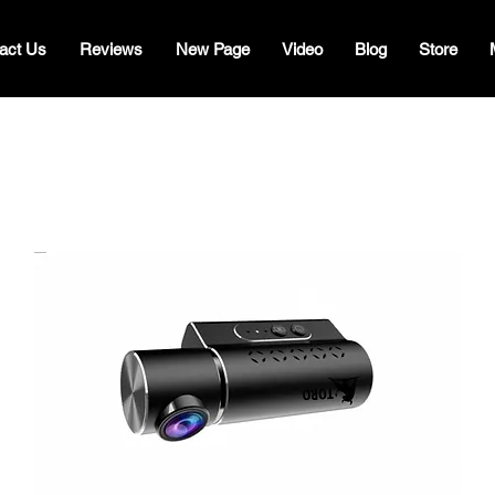
act Us
Reviews
New Page
Video
Blog
Store