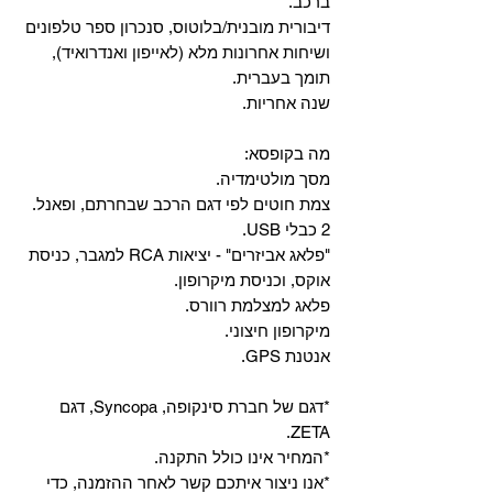
ברכב.
‏דיבורית מובנית/בלוטוס, ‏סנכרון ספר טלפונים
ושיחות אחרונות מלא (לאייפון ואנדרואיד),
תומך בעברית.
שנה אחריות.
מה בקופסא:
מסך מולטימדיה.
צמת חוטים לפי דגם הרכב שבחרתם, ופאנל.
2 כבלי USB.
"פלאג אביזרים" - יציאות RCA למגבר, כניסת
אוקס, וכניסת מיקרופון.
פלאג למצלמת רוורס.
מיקרופון חיצוני.
אנטנת GPS.
*דגם של חברת סינקופה, Syncopa, דגם
ZETA.
*המחיר אינו כולל התקנה.
*אנו ניצור איתכם קשר לאחר ההזמנה, כדי