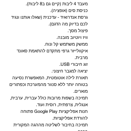
מעבד 4 ליבות (קיים גם ב8 ליבות).
כניסת סים (אופציה).
גרסת אנדרואיד - עדכנית (שאלו אותנו ונגיד
לכם בדיוק מה הדגם).
פיצול מסך.
וויז ויוטיוב מובנה.
ממשק משתמש קל ונוח.
איקוולייזר גרפי מתקדם להתאמת סאונד
מרבית.
זוג חיבורי USB.
יציאה למגבר חיצוני.
תאורת לילה אוטומטית, המאפשרת נסיעה
בטוחה יותר ללא סנוור מהמערכת וכפתורים
מוארים.
תמיכה בשפות מרובות כולל עברית, ערבית,
אנגלית, צרפתית, רוסית ועוד.
‏חנות אפליקציות Google Play פתוחה
להורדת אפליקציות.
‏תמיכה בחיבור לשליטה מההגה המקורית