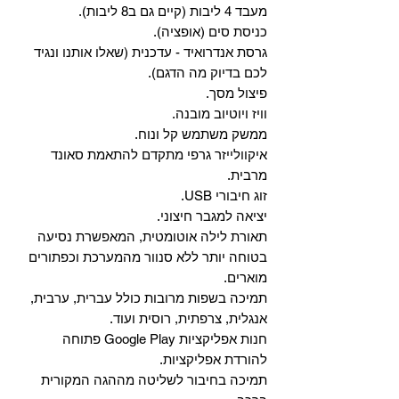
מעבד 4 ליבות (קיים גם ב8 ליבות).
כניסת סים (אופציה).
גרסת אנדרואיד - עדכנית (שאלו אותנו ונגיד
לכם בדיוק מה הדגם).
פיצול מסך.
וויז ויוטיוב מובנה.
ממשק משתמש קל ונוח.
איקוולייזר גרפי מתקדם להתאמת סאונד
מרבית.
זוג חיבורי USB.
יציאה למגבר חיצוני.
תאורת לילה אוטומטית, המאפשרת נסיעה
בטוחה יותר ללא סנוור מהמערכת וכפתורים
מוארים.
תמיכה בשפות מרובות כולל עברית, ערבית,
אנגלית, צרפתית, רוסית ועוד.
‏חנות אפליקציות Google Play פתוחה
להורדת אפליקציות.
‏תמיכה בחיבור לשליטה מההגה המקורית