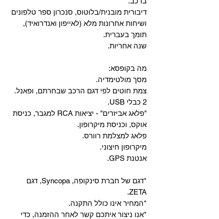
ברכב.
‏דיבורית מובנית/בלוטוס, ‏סנכרון ספר טלפונים
ושיחות אחרונות מלא (לאייפון ואנדרואיד),
תומך בעברית.
שנה אחריות.
מה בקופסא:
מסך מולטימדיה.
צמת חוטים לפי דגם הרכב שבחרתם, ופאנל.
2 כבלי USB.
"פלאג אביזרים" - יציאות RCA למגבר, כניסת
אוקס, וכניסת מיקרופון.
פלאג למצלמת רוורס.
מיקרופון חיצוני.
אנטנת GPS.
*דגם של חברת סינקופה, Syncopa, דגם
ZETA.
*המחיר אינו כולל התקנה.
*אנו ניצור איתכם קשר לאחר ההזמנה, כדי