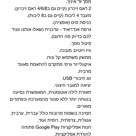
מסך 9" אינץ'.
2 ראם זיכרון (קיים גם ב4/6/8 ראם זיכרון).
מעבד 4 ליבות (קיים גם ב8 ליבות).
כניסת סים (אופציה).
גרסת אנדרואיד - עדכנית (שאלו אותנו ונגיד
לכם בדיוק מה הדגם).
פיצול מסך.
וויז ויוטיוב מובנה.
ממשק משתמש קל ונוח.
איקוולייזר גרפי מתקדם להתאמת סאונד
מרבית.
זוג חיבורי USB.
יציאה למגבר חיצוני.
תאורת לילה אוטומטית, המאפשרת נסיעה
בטוחה יותר ללא סנוור מהמערכת וכפתורים
מוארים.
תמיכה בשפות מרובות כולל עברית, ערבית,
אנגלית, צרפתית, רוסית ועוד.
‏חנות אפליקציות Google Play פתוחה
להורדת אפליקציות.