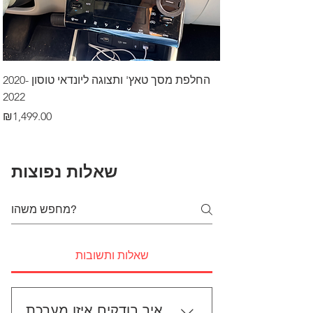
דרך לרכב בקיסריה
החלפת מסך טאץ' ותצוגה ליונדאי טוסון 2020-
2022
Price
₪499.00
Price
₪1,499.00
שאלות נפוצות
שאלות ותשובות
איך בודקים איזו מערכת