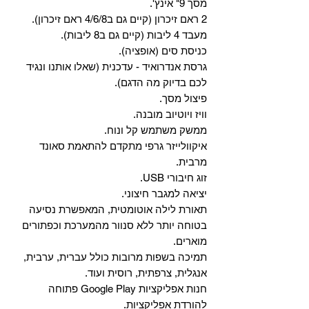
מסך 9" אינץ'.
2 ראם זיכרון (קיים גם ב4/6/8 ראם זיכרון).
מעבד 4 ליבות (קיים גם ב8 ליבות).
כניסת סים (אופציה).
גרסת אנדרואיד - עדכנית (שאלו אותנו ונגיד
לכם בדיוק מה הדגם).
פיצול מסך.
וויז ויוטיוב מובנה.
ממשק משתמש קל ונוח.
איקוולייזר גרפי מתקדם להתאמת סאונד
מרבית.
זוג חיבורי USB.
יציאה למגבר חיצוני.
תאורת לילה אוטומטית, המאפשרת נסיעה
בטוחה יותר ללא סנוור מהמערכת וכפתורים
מוארים.
תמיכה בשפות מרובות כולל עברית, ערבית,
אנגלית, צרפתית, רוסית ועוד.
‏חנות אפליקציות Google Play פתוחה
להורדת אפליקציות.