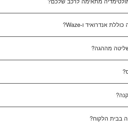
 מולטימדיה מתאימה לרכב שלכם?
 את סוג הרכב, הדגם ושנת הייצור. אם אפשר, צרפו גם תמונה של הרד
לת אנדרואיד ו-Waze?
כל הדגמים כוללים מערכת אנדרואיד עם 
הטלפון - המערכת תומכת באנדרואיד אוטו ואפל קארפליי בחיבור חוטי/אלחוטי.
ליטה מההגה?
כן, המערכות תומכות
ס?
כן, ניתן להוסיף מצלמת רוורס בעלות של 350₪ כולל התקנה, בהתאם לסוג המצלמה.
קנה?
מצלמת דרך קדמית ואחורית 400₪, בהתאם לרכב ולמוצר.
 בבית הלקוח?