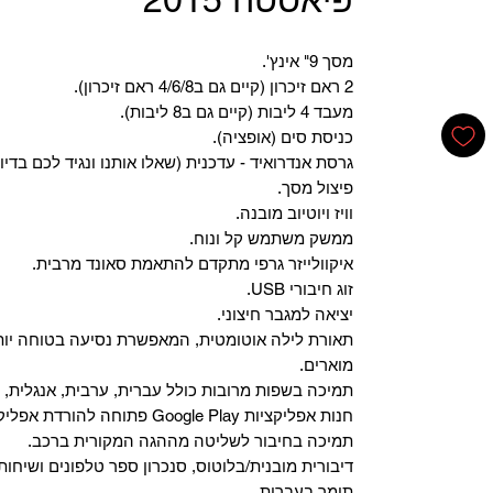
מסך 9" אינץ'.
2 ראם זיכרון (קיים גם ב4/6/8 ראם זיכרון).
מעבד 4 ליבות (קיים גם ב8 ליבות).
כניסת סים (אופציה).
גרסת אנדרואיד - עדכנית (שאלו אותנו ונגיד לכם בדיו
פיצול מסך.
וויז ויוטיוב מובנה.
ממשק משתמש קל ונוח.
איקוולייזר גרפי מתקדם להתאמת סאונד מרבית.
זוג חיבורי USB.
יציאה למגבר חיצוני.
תאורת לילה אוטומטית, המאפשרת נסיעה בטוחה יות
מוארים.
תמיכה בשפות מרובות כולל עברית, ערבית, אנגלית, צ
‏חנות אפליקציות Google Play פתוחה להורדת אפליקציות.
‏תמיכה בחיבור לשליטה מההגה המקורית ברכב.
‏דיבורית מובנית/בלוטוס, ‏סנכרון ספר טלפונים ושיחות
תומך בעברית.